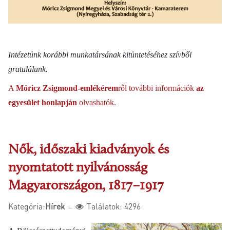
Intézetünk korábbi munkatársának kitüntetéséhez szívből
gratulálunk.
A
Móricz Zsigmond-emlékérem
ről további információk
az
egyesület honlapján
olvashatók.
Nők, időszaki kiadványok és
nyomtatott nyilvánosság
Magyarországon, 1817–1917
Kategória:
Hírek
Találatok: 4296