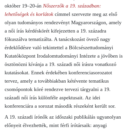
október 19–20-án
Nőszerzők a 19. században:
lehetőségek és korlátok
címmel szervezte meg az első
olyan tudományos rendezvényt Magyarországon, amely
a női írás kérdéskörét kifejezetten a 19. századra
fókuszálva tematizálta. A tanácskozást övező nagy
érdeklődésre való tekintettel a Bölcsészettudományi
Kutatóközpont Irodalomtudományi Intézete a jövőben is
ösztönözni kívánja a 19. századi női írásra vonatkozó
kutatásokat. Ennek érdekében
konferenciasorozatot
tervez, amely
a továbbiakban kétévente tematikus
csomópontok köré rendezve tervezi tárgyalni a 19.
századi női írás különféle aspektusait. Az idei
konferenciára a sorozat második részeként került sor.
A 19. századi írónők az időszaki publikálás ugyanolyan
előnyeit élvezhették, mint férfi írótársaik: anyagi