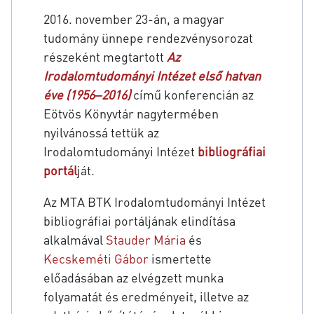
2016. november 23-án, a magyar
tudomány ünnepe rendezvénysorozat
részeként megtartott
Az
Irodalomtudományi Intézet első hatvan
éve (1956‒2016)
című konferencián az
Eötvös Könyvtár nagytermében
nyilvánossá tettük az
Irodalomtudományi Intézet
bibliográfiai
portál
ját.
Az MTA BTK Irodalomtudományi Intézet
bibliográfiai portáljának elindítása
alkalmával
Stauder Mária
és
Kecskeméti Gábor
ismertette
előadásában az elvégzett munka
folyamatát és eredményeit, illetve az