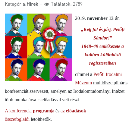
Kategória:
Hírek
Találatok: 2789
2019.
november 13
-án
„Kelj föl és járj, Petőfi
Sándor!”
1848–49 emlékezete a
kultúra különböző
regisztereiben
címmel a
Petőfi Irodalmi
Múzeum
multidiszciplináris
konferenciát szervezett, amelyen az Irodalomtudományi Intézet
több munkatársa is előadással vett részt.
A konferencia
program
ja
és
az
előadások
összefoglalói
letölthetők.