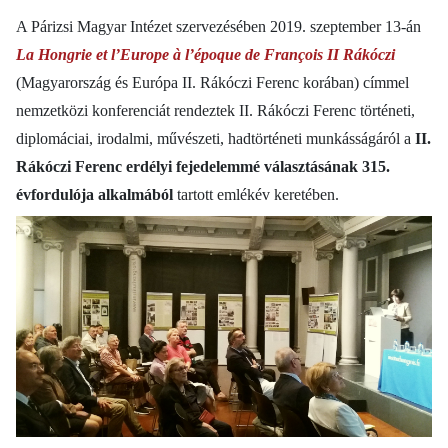
A Párizsi Magyar Intézet szervezésében 2019. szeptember 13-án
La Hongrie et l’Europe à l’époque de François II Rákóczi
(Magyarország és Európa II. Rákóczi Ferenc korában) címmel
nemzetközi konferenciát rendeztek II. Rákóczi Ferenc történeti,
diplomáciai, irodalmi, művészeti, hadtörténeti munkásságáról a
II.
Rákóczi Ferenc erdélyi fejedelemmé választásának 315.
évfordulója alkalmából
tartott emlékév keretében.