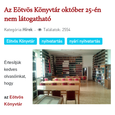
Az Eötvös Könyvtár október 25-én
nem látogatható
Kategória:
Hírek
Találatok: 2554
Eötvös Könyvtár
nyitvatartás
nyári nyitvatartás
Értesítjük
kedves
olvasóinkat,
hogy
az
Eötvös
Könyvtár