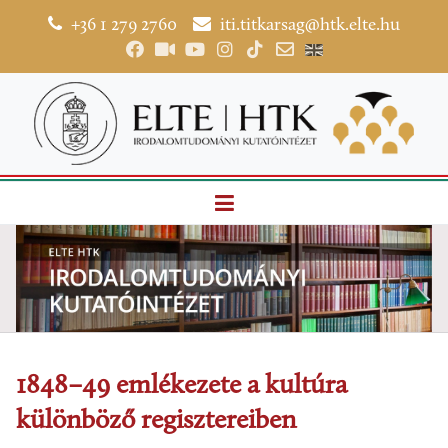
+36 1 279 2760
iti.titkarsag@htk.elte.hu
1848–49 emlékezete a kultúra
különböző regisztereiben