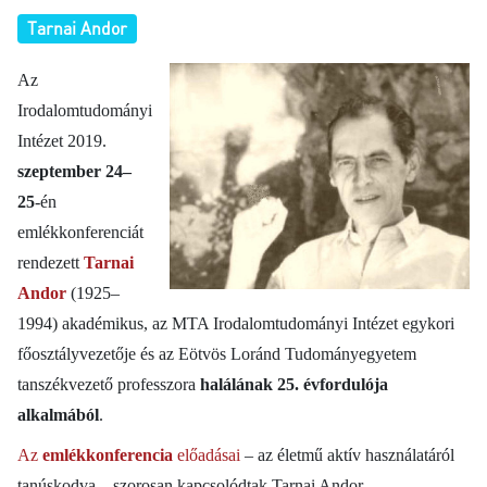
Tarnai Andor
Az
Irodalomtudományi
Intézet 2019.
szeptember 24–
25
-én
emlékkonferenciát
rendezett
Tarnai
Andor
(1925–
1994) akadémikus, az MTA Irodalomtudományi Intézet egykori
főosztályvezetője és az Eötvös Loránd Tudományegyetem
tanszékvezető professzora
halálának 25. évfordulója
alkalmából
.
Az
emlékkonferencia
előadásai
–
az életmű aktív használatáról
tanúskodva –
szorosan kapcsolódtak Tarnai Andor