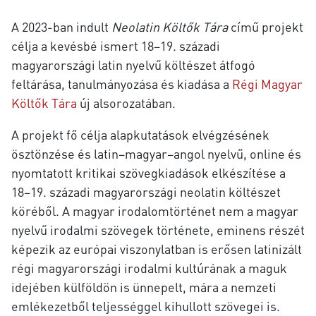
A 2023-ban indult
Neolatin Költők Tára
című projekt
célja a kevésbé ismert 18–19. századi
magyarországi latin nyelvű költészet átfogó
feltárása, tanulmányozása és kiadása a
Régi Magyar
Költők Tára
új alsorozatában.
A projekt fő célja alapkutatások elvégzésének
ösztönzése és latin–magyar–angol nyelvű, online és
nyomtatott kritikai szövegkiadások elkészítése a
18–19. századi magyarországi neolatin költészet
köréből. A magyar irodalomtörténet nem a magyar
nyelvű irodalmi szövegek története, eminens részét
képezik az európai viszonylatban is erősen latinizált
régi magyarországi irodalmi kultúrának a maguk
idejében külföldön is ünnepelt, mára a nemzeti
emlékezetből teljességgel kihullott szövegei is.