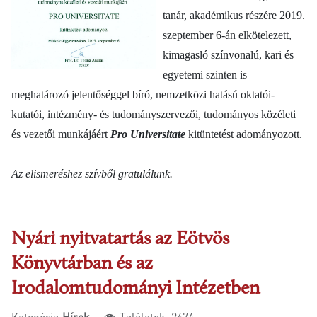
tanár, akadémikus részére 2019.
szeptember 6-án elkötelezett,
kimagasló színvonalú, kari és
egyetemi szinten is
meghatározó jelentőséggel bíró, nemzetközi hatású oktatói-
kutatói, intézmény- és tudományszervezői, tudományos közéleti
és vezetői munkájáért
Pro Universitate
k
itüntetést adományozott.
Az elismeréshez szívből gratulálunk.
Nyári nyitvatartás az Eötvös
Könyvtárban és az
Irodalomtudományi Intézetben
Kategória:
Hírek
Találatok: 2474