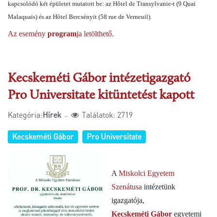
kapcsolódó két épületet mutatott be: az Hôtel de Transylvanie-t (9 Quai
Malaquais) és az Hôtel Bercsényit (58 rue de Verneuil).
Az esemény
program
ja letölthető.
Kecskeméti Gábor intézetigazgató
Pro Universitate kitüntetést kapott
Kategória:
Hírek
Találatok: 2719
Kecskeméti Gábor
Pro Universitate
A
Miskolci Egyetem
Szenátusa
i
ntézetünk
igazgatója,
Kecskeméti Gábor
egyetemi