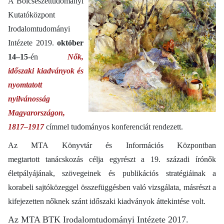
A Bölcsészettudományi
Kutatóközpont
Irodalomtudományi
Intézete 2019.
október
14–15
-én
Nők,
időszaki kiadványok és
nyomtatott
nyilvánosság
Magyarországon,
1817–1917
címmel tudományos konferenciát rendezett.
Az
MTA Könyvtár és Információs Központban
megtartott tanácskozás célja egyrészt a 19. századi írónők
életpályájának, szövegeinek és publikációs stratégiáinak a
korabeli sajtóközeggel összefüggésben való vizsgálata, másrészt a
kifejezetten nőknek szánt időszaki kiadványok áttekintése volt.
Az MTA BTK Irodalomtudományi Intézete 2017.