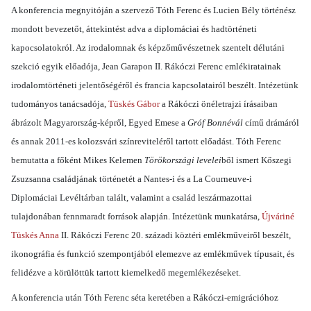
A konferencia megnyitóján a szervező Tóth Ferenc és Lucien Bély történész
mondott bevezetőt, áttekintést adva a diplomáciai és hadtörténeti
kapocsolatokról. Az irodalomnak és képzőművészetnek szentelt délutáni
szekció egyik előadója, Jean Garapon II. Rákóczi Ferenc emlékiratainak
irodalomtörténeti jelentőségéről és francia kapcsolatairól beszélt. Intézetünk
tudományos tanácsadója,
Tüskés Gábor
a Rákóczi önéletrajzi írásaiban
ábrázolt Magyarország-képről, Egyed Emese a
Gróf Bonnévál
című drámáról
és annak 2011-es kolozsvári színreviteléről tartott előadást. Tóth Ferenc
bemutatta a főként Mikes Kelemen
Törökországi levelei
ből ismert Kőszegi
Zsuzsanna családjának történetét a Nantes-i és a La Courneuve-i
Diplomáciai Levéltárban talált, valamint a család leszármazottai
tulajdonában fennmaradt források alapján. Intézetünk munkatársa,
Újváriné
Tüskés Anna
II. Rákóczi Ferenc 20. századi köztéri emlékműveiről beszélt,
ikonográfia és funkció szempontjából elemezve az emlékművek típusait, és
felidézve a körülöttük tartott kiemelkedő megemlékezéseket.
A konferencia után Tóth Ferenc séta keretében a Rákóczi-emigrációhoz