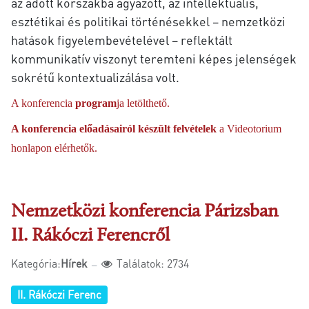
az adott korszakba ágyazott, az intellektuális,
esztétikai és politikai történésekkel – nemzetközi
hatások figyelembevételével – reflektált
kommunikatív viszonyt teremteni képes jelenségek
sokrétű kontextualizálása volt.
A konferencia
program
ja letölthető.
A konferencia előadásairól készült felvételek
a Videotorium
honlapon elérhetők.
Nemzetközi konferencia Párizsban
II. Rákóczi Ferencről
Kategória:
Hírek
Találatok: 2734
II. Rákóczi Ferenc