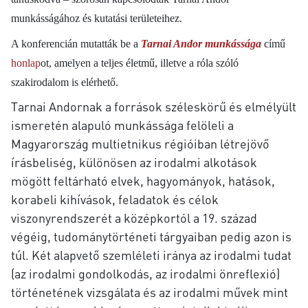
munkásságához és kutatási területeihez.
A konferencián mutatták be a
Tarnai Andor munkássága
című
honlap
ot, amelyen a teljes életmű, illetve a róla szóló
szakirodalom is elérhető.
Tarnai Andornak a források széleskörű és elmélyült
ismeretén alapuló munkássága felöleli a
Magyarország multietnikus régióiban létrejövő
írásbeliség, különösen az irodalmi alkotások
mögött feltárható elvek, hagyományok, hatások,
korabeli kihívások, feladatok és célok
viszonyrendszerét a középkortól a 19. század
végéig, tudománytörténeti tárgyaiban pedig azon is
túl. Két alapvető szemléleti iránya az irodalmi tudat
(az irodalmi gondolkodás, az irodalmi önreflexió)
történetének vizsgálata és az irodalmi művek mint