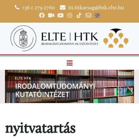
+36 1 279 2760
iti.titkarsag@htk.elte.hu
nyitvatartás