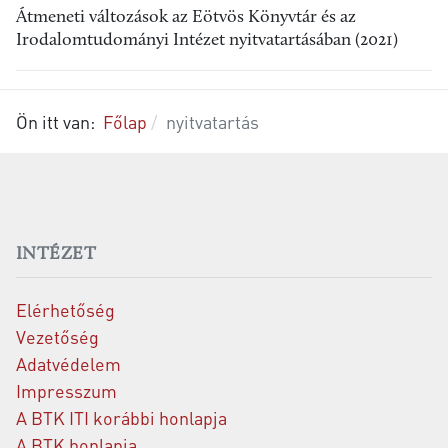
Átmeneti változások az Eötvös Könyvtár és az
Irodalomtudományi Intézet nyitvatartásában (2021)
Ön itt van:
Főlap
nyitvatartás
INTÉZET
Elérhetőség
Vezetőség
Adatvédelem
Impresszum
A BTK ITI korábbi honlapja
A BTK honlapja