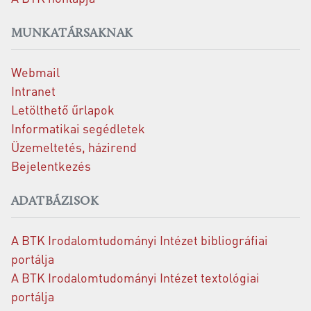
MUNKATÁRSAKNAK
Webmail
Intranet
Letölthető űrlapok
Informatikai segédletek
Üzemeltetés, házirend
Bejelentkezés
ADATBÁZISOK
A BTK Irodalomtudományi Intézet bibliográfiai
portálja
A BTK Irodalomtudományi Intézet textológiai
portálja