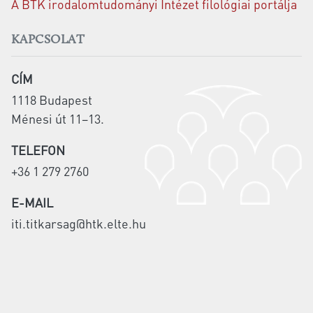
A BTK irodalomtudományi Intézet filológiai portálja
KAPCSOLAT
CÍM
1118 Budapest
Ménesi út 11–13.
TELEFON
+36 1 279 2760
E-MAIL
iti.titkarsag@htk.elte.hu