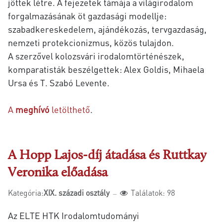
jöttek létre. A fejezetek támája a világirodalom
forgalmazásának öt gazdasági modellje:
szabadkereskedelem, ajándékozás, tervgazdaság,
nemzeti protekcionizmus, közös tulajdon.
A szerzővel kolozsvári irodalomtörténészek,
komparatisták beszélgettek: Alex Goldis, Mihaela
Ursa és T. Szabó Levente.
A
meghívó
letölthető
.
A Hopp Lajos-díj átadása és Ruttkay
Veronika előadása
Kategória:
XIX. századi osztály
Találatok: 98
Az ELTE HTK Irodalomtudományi