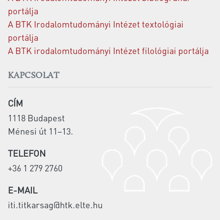
portálja
A BTK Irodalomtudományi Intézet textológiai
portálja
A BTK irodalomtudományi Intézet filológiai portálja
KAPCSOLAT
CÍM
1118 Budapest
Ménesi út 11–13.
TELEFON
+36 1 279 2760
E-MAIL
iti.titkarsag@htk.elte.hu