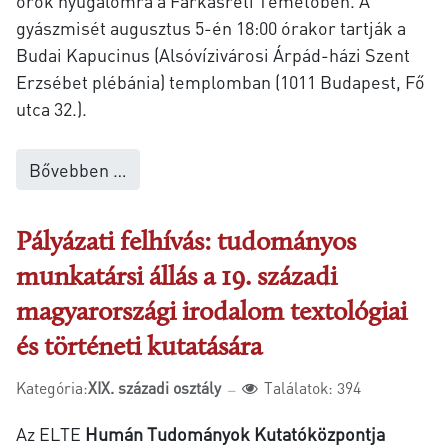
örök nyugalomra a Farkasréti Temetőben. A
gyászmisét augusztus 5-én 18:00 órakor tartják a
Budai Kapucinus (Alsóvízivárosi Árpád-házi Szent
Erzsébet plébánia) templomban (1011 Budapest, Fő
utca 32.).
Bővebben …
Pályázati felhívás: tudományos
munkatársi állás a 19. századi
magyarországi irodalom textológiai
és történeti kutatására
Kategória:
XIX. századi osztály
Találatok: 394
Az ELTE
Humán Tudományok Kutatóközpontja