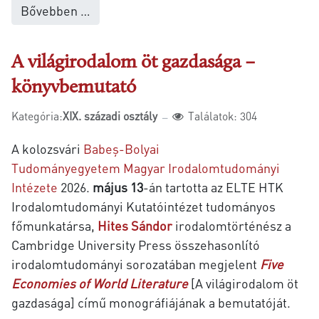
Bővebben …
A világirodalom öt gazdasága –
könyvbemutató
Kategória:
XIX. századi osztály
Találatok: 304
A kolozsvári
Babeș-Bolyai
Tudományegyetem
Magyar Irodalomtudományi
Intézete
2026.
május 13
-án tartotta a
z ELTE HTK
Irodalomtudományi Kutatóintézet tudományos
főmunkatársa,
Hites Sándor
irodalomtörténész a
Cambridge University Press összehasonlító
irodalomtudományi sorozatában megjelent
Five
Economies of World Literature
[A világirodalom öt
gazdasága] című monográfiájának a bemutatóját.