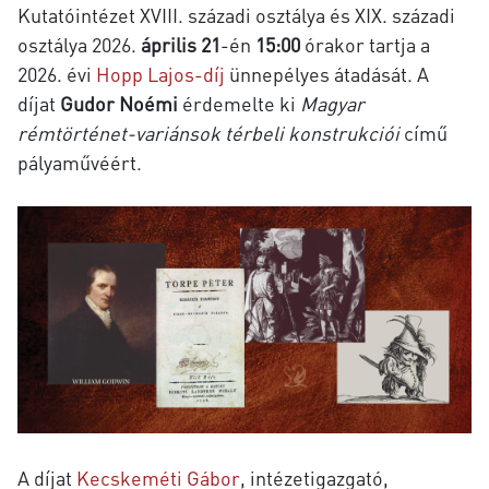
Kutatóintézet XVIII. századi osztálya és XIX. századi
osztálya 2026.
április 21
-én
15:00
órakor tartja a
2026. évi
Hopp Lajos-díj
ünnepélyes átadását. A
díjat
Gudor Noémi
érdemelte ki
Magyar
rémtörténet-variánsok térbeli konstrukciói
című
pályaművéért.
A díjat
Kecskeméti Gábor
, intézetigazgató,