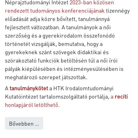
Néprajztudományi Intézet
2023-ban közösen
rendezett tudományos konferenciájának
tizennégy
előadását adja közre bővített, tanulmánnyá
fejlesztett változatban. A
tanulmányok a női
szerzőség és a gyerekirodalom összefonódó
történetét vizsgálják
, bemutatva, hogy a
gyerekeknek szánt szövegek didaktikai és
szórakoztató funkciók betöltésén túl a női írói
pályák kiépülésében és intézményesülésében is
meghatározó szerepet játszottak
.
A
tanulmánykötet
a HTK Irodalomtudományi
Kutatóintézet tartalomszolgáltató portálja,
a
reciti
honlapjáról letölthető
.
Bővebben …