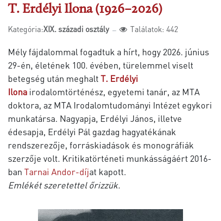
T. Erdélyi Ilona (1926–2026)
Kategória:
XIX. századi osztály
Találatok: 442
Mély fájdalommal fogadtuk a hírt, hogy 2026. június
29-én, életének 100. évében, türelemmel viselt
betegség után meghalt
T. Erdélyi
Ilona
irodalomtörténész, egyetemi tanár, az MTA
doktora, az MTA Irodalomtudományi Intézet egykori
munkatársa. Nagyapja, Erdélyi János, illetve
édesapja, Erdélyi Pál gazdag hagyatékának
rendszerezője, forráskiadások és monográfiák
szerzője volt. Kritikatörténeti munkásságáért 2016-
ban
Tarnai Andor-díj
at kapott.
Emlékét szeretettel őrizzük.