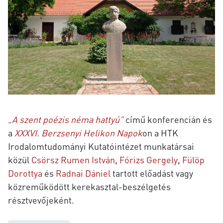
„A szent poézis néma hattyú”
című konferencián és
a
XXXVI. Berzsenyi Helikon Napok
on
a HTK
Irodalomtudományi Kutatóintézet munkatársai
közül
Csörsz Rumen István
,
Fórizs Gergely
,
Fülöp
Dorottya
és
Radnai Dániel
tartott előadást vagy
közreműködött kerekasztal-beszélgetés
résztvevőjeként.