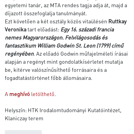
egyetemi tanár, az MTA rendes tagja adja át, majd a
díjazott összefoglalja tanulmányát.
Ezt követően a két osztály közös vitaülésén
Ruttkay
Veronika
tart előadást:
Egy 16. századi francia
nemes Magyarországon. Felvilágosodás és
fantasztikum William Godwin St. Leon (1799) című
regényében
. Az előadó Godwin műfajelméleti írásai
alapján a regényt mint gondolatkísérletet mutatja
be, kitérve valószínűsíthető forrásaira és a
fogadtatástörténet főbb állomásaira.
A
meghívó
letölthető
.
Helyszín: HTK Irodalomtudományi Kutatóintézet,
Klaniczay terem