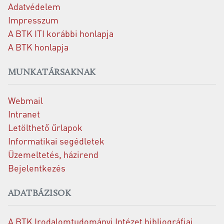
Adatvédelem
Impresszum
A BTK ITI korábbi honlapja
A BTK honlapja
MUNKATÁRSAKNAK
Webmail
Intranet
Letölthető űrlapok
Informatikai segédletek
Üzemeltetés, házirend
Bejelentkezés
ADATBÁZISOK
A BTK Irodalomtudományi Intézet bibliográfiai