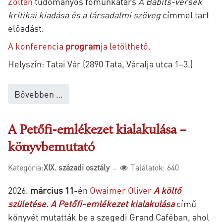
Zoltán
tudományos főmunkatárs
A Babits-versek
kritikai kiadása és a társadalmi szöveg
címmel tart
előadást.
A konferencia
program
ja letölthető
.
Helyszín: Tatai Vár (2890 Tata, Váralja utca 1
–3.)
Bővebben …
A Petőfi-emlékezet kialakulása –
könyvbemutató
Kategória:
XIX. századi osztály
Találatok: 640
2026.
március 11
-én
Owaimer Oliver
A költő
születése. A Petőfi-emlékezet kialakulása
című
könyvét mutatták be a szegedi Grand Caféban, ahol