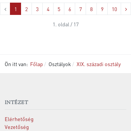
1
2
3
4
5
6
7
8
9
10
1. oldal / 17
Ön itt van:
Főlap
Osztályok
XIX. századi osztály
INTÉZET
Elérhetőség
Vezetőség