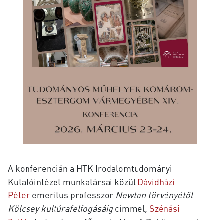
A konferencián a HTK Irodalomtudományi
Kutatóintézet munkatársai közül
Dávidházi
Péter
emeritus professzor
Newton törvényétől
Kölcsey kultúrafelfogásáig
címmel
,
Szénási