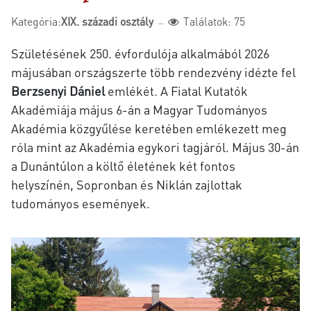
Kategória:
XIX. századi osztály
Találatok: 75
Születésének 250. évfordulója alkalmából 2026
májusában országszerte több rendezvény idézte fel
Berzsenyi Dániel
emlékét. A Fiatal Kutatók
Akadémiája május 6-án a Magyar Tudományos
Akadémia közgyűlése keretében emlékezett meg
róla mint az Akadémia egykori tagjáról. Május 30-án
a Dunántúlon a költő életének két fontos
helyszínén, Sopronban és Niklán zajlottak
tudományos események.