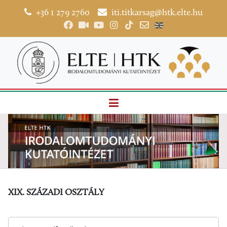
+36 1 279 2760
iti.titkarsag@htk.elte.hu
XIX. SZÁZADI OSZTÁLY