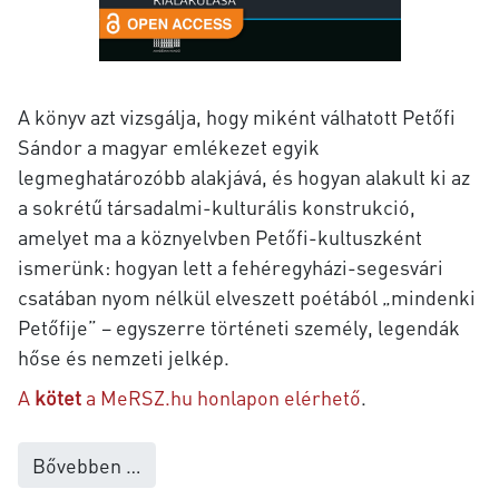
A könyv azt vizsgálja, hogy miként válhatott Petőfi
Sándor a magyar emlékezet egyik
legmeghatározóbb alakjává, és hogyan alakult ki az
a sokrétű társadalmi-kulturális konstrukció,
amelyet ma a köznyelvben Petőfi-kultuszként
ismerünk:
hogyan lett a fehéregyházi-segesvári
csatában nyom nélkül elveszett poétából „mindenki
Petőfije” − egyszerre történeti személy, legendák
hőse és nemzeti jelkép.
A
kötet
a MeRSZ.hu honlapon
elérhető
.
Bővebben …