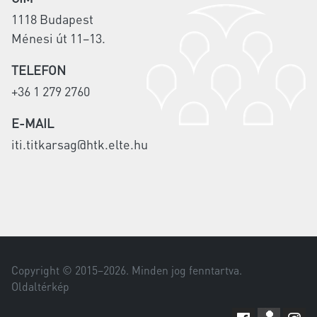
1118 Budapest
Ménesi út 11–13.
TELEFON
+36 1 279 2760
E-MAIL
iti.titkarsag@htk.elte.hu
Copyright © 2015–
2026
. Minden jog fenntartva.
Oldaltérkép