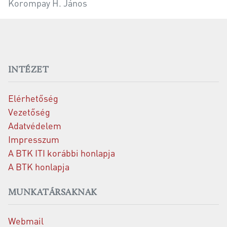
Korompay H. János
INTÉZET
Elérhetőség
Vezetőség
Adatvédelem
Impresszum
A BTK ITI korábbi honlapja
A BTK honlapja
MUNKATÁRSAKNAK
Webmail