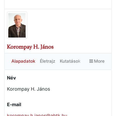
Korompay H. János
Alapadatok
Életrajz
Kutatások
More
Publikációk
Egyéb
Név
Korompay H. János
E-mail
korompay.h.janos@abtk.hu