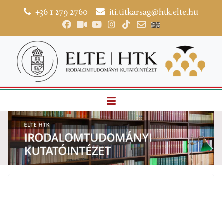
+36 1 279 2760
iti.titkarsag@htk.elte.hu