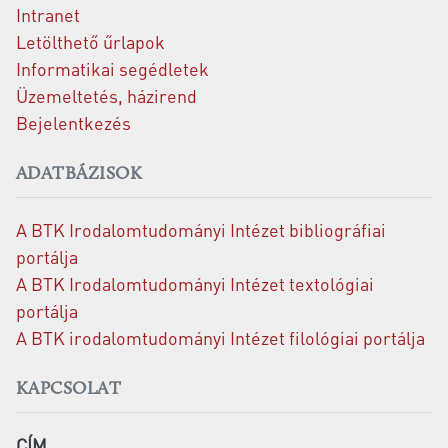
Intranet
Letölthető űrlapok
Informatikai segédletek
Üzemeltetés, házirend
Bejelentkezés
ADATBÁZISOK
A BTK Irodalomtudományi Intézet bibliográfiai
portálja
A BTK Irodalomtudományi Intézet textológiai
portálja
A BTK irodalomtudományi Intézet filológiai portálja
KAPCSOLAT
CÍM