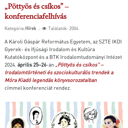
„Pöttyös és csíkos” ‒
konferenciafelhívás
Kategória:
Hírek
Találatok: 2004
A Károli Gáspár Református Egyetem, az SZTE IKDI
Gyerek- és Ifjúsági Irodalom és Kultúra
Kutatóközpont és a BTK Irodalomtudományi Intézet
2024.
április 25‒26
-án
„Pöttyös és csíkos” ‒
Irodalomtörténeti és szociokulturális trendek a
Móra Kiadó legendás könyvsorozataiban
címmel
konferenciát rendez.