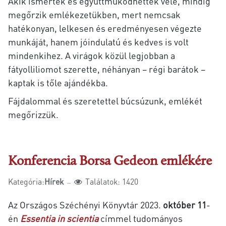
Akik ismerték és együttműködhettek vele, mindig
megőrzik emlékezetükben, mert nemcsak
hatékonyan, lelkesen és eredményesen végezte
munkáját, hanem jóindulatú és kedves is volt
mindenkihez. A virágok közül legjobban a
fátyolliliomot szerette, néhányan – régi barátok –
kaptak is tőle ajándékba.
Fájdalommal és szeretettel búcsúzunk, emlékét
megőrizzük.
Konferencia Borsa Gedeon emlékére
Kategória:
Hírek
Találatok: 1420
Az Országos Széchényi Könyvtár 2023.
október 11
-
én
Essentia in scientia
címmel tudományos