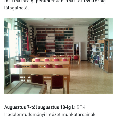
től 17:00
óráig,
péntek
enként
9:00
-től
13:00
óráig
látogatható.
Augusztus 7-től augusztus 18-ig
(a BTK
Irodalomtudományi Intézet munkatársainak