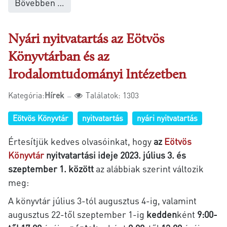
Bővebben …
Nyári nyitvatartás az Eötvös
Könyvtárban és az
Irodalomtudományi Intézetben
Kategória:
Hírek
Találatok: 1303
Eötvös Könyvtár
nyitvatartás
nyári nyitvatartás
Értesítjük kedves olvasóinkat, hogy
az
Eötvös
Könyvtár
nyitvatartási ideje 2023. július 3. és
szeptember 1. között
az alábbiak szerint változik
meg:
A könyvtár július 3-tól augusztus 4-ig, valamint
augusztus 22-től szeptember 1-ig
kedden
ként
9:00-