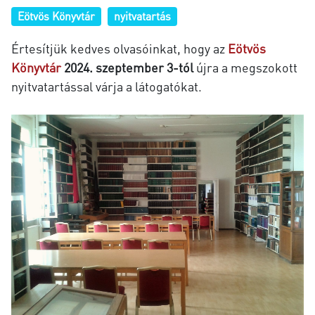
Eötvös Könyvtár
nyitvatartás
Értesítjük kedves olvasóinkat, hogy
az
Eötvös
Könyvtár
2024. szeptember 3-tól
újra a megszokott
nyitvatartással várja a látogatókat.