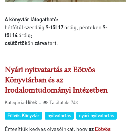
A könyvtár látogatható:
hétfőtől szerdáig
9-től
17
óráig, pénteken
9-
től
14
óráig;
csütörtök
ön
zárva
tart.
Nyári nyitvatartás az Eötvös
Könyvtárban és az
Irodalomtudományi Intézetben
Kategória:
Hírek
Találatok: 743
Eötvös Könyvtár
nyitvatartás
nyári nyitvatartás
Értesítjük kedves olvasóinkat, hogy
az
Eötvös