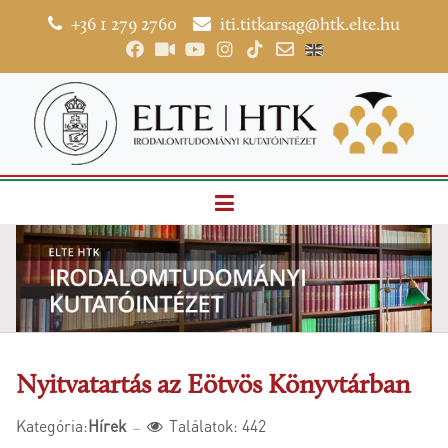
+36 1 279 2760
iti.titkarsag@htk.elte.hu
Nyitvatartás az Eötvös Könyvtárban
Kategória:
Hírek
Találatok: 442