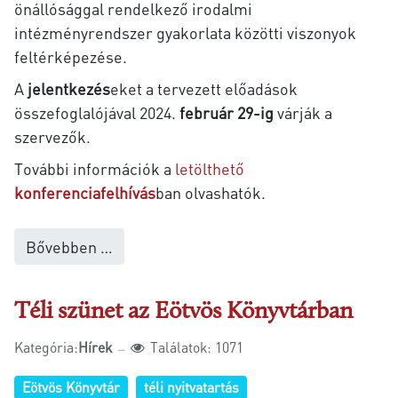
önállósággal rendelkező irodalmi
intézményrendszer gyakorlata közötti viszonyok
feltérképezése.
A
jelentkezés
eket a tervezett előadások
összefoglalójával 2024.
február 29-ig
várják a
szervezők.
További információk a
letölthető
konferenciafelhívás
ban olvashatók.
Bővebben …
Téli szünet az Eötvös Könyvtárban
Kategória:
Hírek
Találatok: 1071
Eötvös Könyvtár
téli nyitvatartás