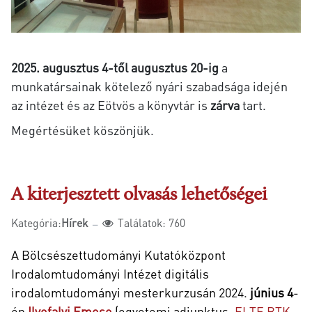
2025. augusztus 4-től augusztus 20-ig
a
munkatársainak kötelező nyári szabadsága idején
az intézet és az Eötvös a könyvtár is
zárva
tart.
Megértésüket köszönjük.
A kiterjesztett olvasás lehetőségei
Kategória:
Hírek
Találatok: 760
A Bölcsészettudományi Kutatóközpont
Irodalomtudományi Intézet digitális
irodalomtudományi
mesterkurzusán 2024.
június 4
-
én
Ilyefalvi Emese
(egyetemi adjunktus,
ELTE BTK