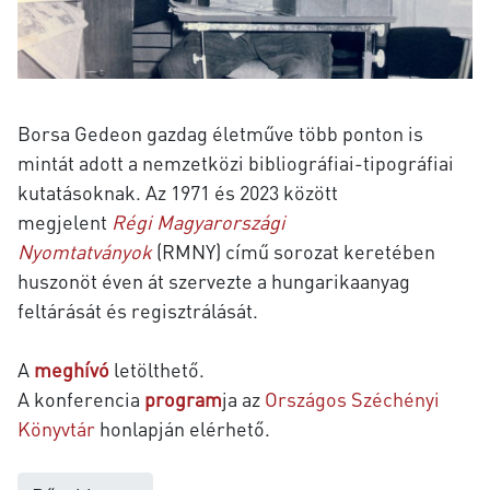
Borsa Gedeon g
azdag életműve több ponton is
mintát adott a nemzetközi bibliográfiai-tipográfiai
kutatásoknak. Az
1971 és 2023 között
megjelent
Régi Magyarországi
Nyomtatványok
(RMNY) című sorozat keretében
huszonöt éven át szervezte a hungarikaanyag
feltárását és regisztrálását.
A
meghívó
letölthető.
A konferencia
program
ja az
Országos Széchényi
Könyvtár
honlapján elérhető.