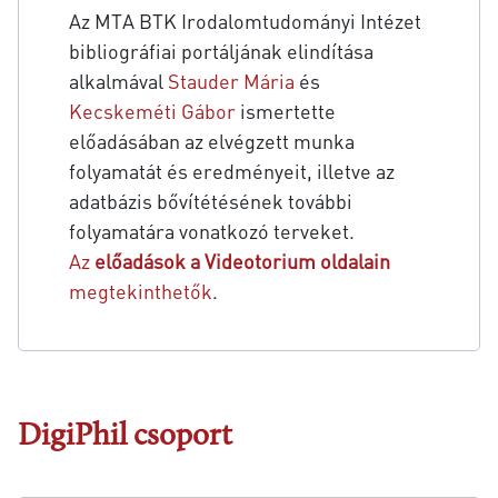
Az MTA BTK Irodalomtudományi Intézet
bibliográfiai portáljának elindítása
alkalmával
Stauder Mária
és
Kecskeméti Gábor
ismertette
előadásában az elvégzett munka
folyamatát és eredményeit, illetve az
adatbázis bővítétésének további
folyamatára vonatkozó terveket.
Az
előadások a Videotorium oldalain
megtekinthetők
.
DigiPhil csoport