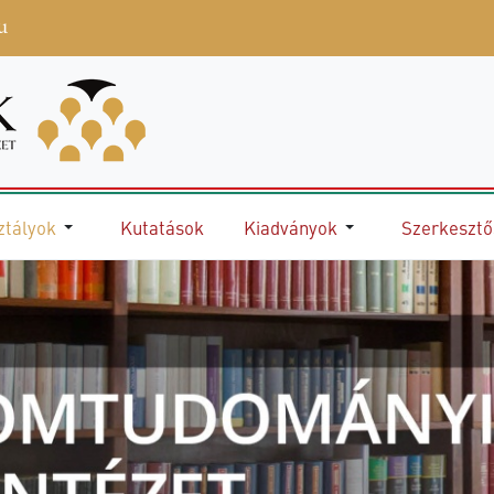
u
ztályok
Kutatások
Kiadványok
Szerkeszt