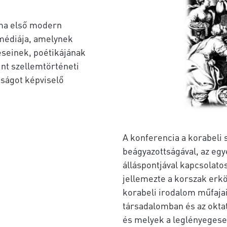
ma első modern
médiája, amelynek
éseinek, poétikájának
nt szellemtörténeti
ságot képviselő
A konferencia a korabeli 
beágyazottságával, az eg
álláspontjával kapcsolato
jellemezte a korszak erkö
korabeli irodalom műfaja
társadalomban és az oktat
és melyek a leglényegese