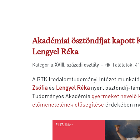
Akadémiai ösztöndíjat kapott K
Lengyel Réka
Kategória:
XVIII. századi osztály
Találatok: 4
A BTK Irodalomtudományi Intézet munkatá
Zsófia
és
Lengyel Réka
nyert ösztöndíj-tá
Tudományos Akadémia
gyermeket nevelő 
előmenetelének elősegítése
érdekében meg