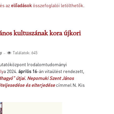
 és az
előadások
összefoglalói letölthetők.
nos kultuszának kora újkori
ly
Találatok: 645
utatóközpont Irodalomtudományi
ly
a 2024.
április 16
-án vitaülést rendezett,
dhagyó” útjai. Nepomuki Szent János
iteljesedése és elterjedése
címmel N. Kis