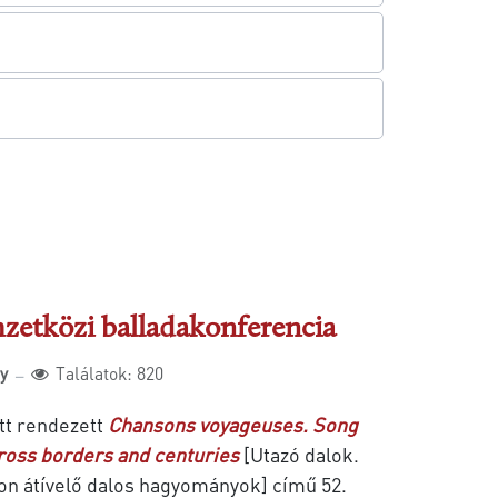
zetközi balladakonferencia
ly
Találatok: 820
tt rendezett
Chansons voyageuses. Song
cross borders and centuries
[Utazó dalok.
n átívelő dalos hagyományok] című 52.