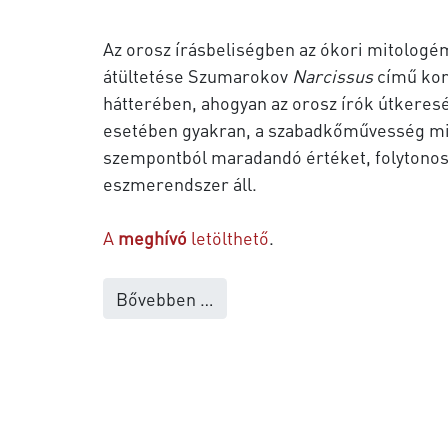
Az orosz írásbeliségben
az ókori mitologé
átültetése
Szumarokov
Narcissus
című ko
hátterében, ahogyan az orosz írók útkeres
esetében gyakran, a szabadkőművesség mi
szempontból maradandó értéket, folytonos
eszmerendszer áll.
A
meghívó
letölthető
.
Bővebben …