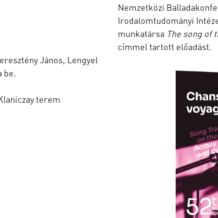
Nemzetközi Balladakonf
Irodalomtudományi Intéz
munkatársa
The song of t
címmel tartott előadást.
eresztény János, Lengyel
 be.
Klaniczay terem