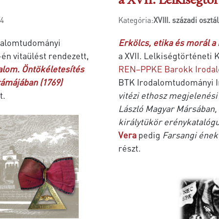
a XVII. Lelkiségtö
64
Kategória:
XVIII. századi osztá
dalomtudományi
Erkölcs, etika és morál 
-én
vitaülést rendezett,
a XVII. Lelkiségtörténeti
lom. Öntökéletesítés
REN–PPKE Barokk Irodalo
ámájában (1769)
BTK Irodalomtudományi I
t.
vitézi ethosz megjelenési
László Magyar Mársában,
királytükör erénykatalógus
Vera
pedig
Farsangi ének
részt.