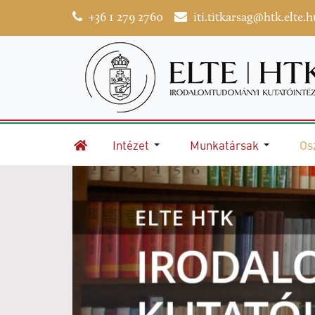
+36 1 279 2760
iti.titkarsag@htk.elte.h
Intézet
Munkatársak
Os