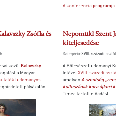
A konferencia
program
ja
alavszky Zsófia és
Nepomuki Szent Já
kiteljesedése
15
Kategória:
XVIII. századi osztá
rsai közül
Kalavszky
A Bölcsészettudományi K
mogatást
a Magyar
Intézet
XVIII. századi osztá
kutatók tudományos
amelyen
A szentség „ren
hirdetett pályázatán.
kultuszának kora újkori k
Tímea tartott előadást.