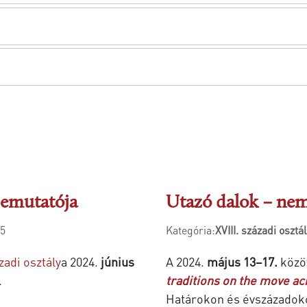
bemutatója
Utazó dalok – nem
75
Kategória:
XVIII. századi osztá
ázadi osztály
a 2024.
június
A 2024.
május 13–17.
közö
.
traditions on the move a
Határokon és évszázadoko