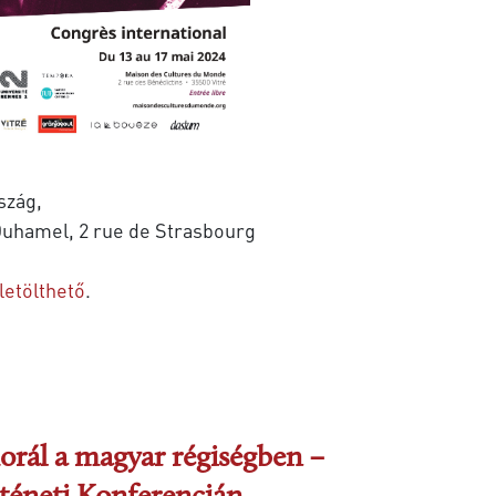
rszág,
Duhamel, 2 rue de Strasbourg
 letölthető
.
morál a magyar régiségben –