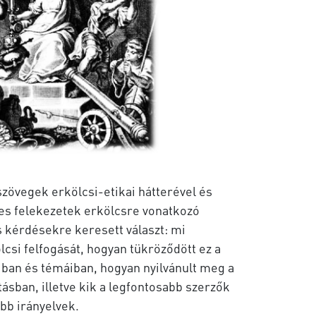
szövegek erkölcsi-etikai hátterével és
yes felekezetek erkölcsre vonatkozó
s kérdésekre keresett választ: mi
lcsi felfogását, hogyan tükröződött ez a
iban és témáiban, hogyan nyilvánult meg a
ásban, illetve kik a legfontosabb szerzők
bb irányelvek.