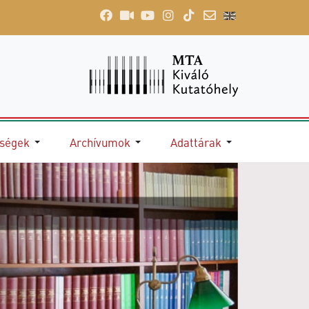
őségek
Archívumok
Adattárak