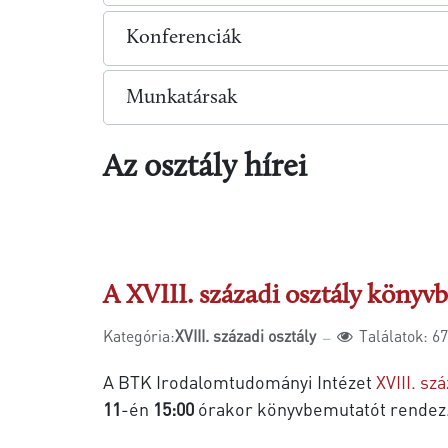
Konferenciák
Munkatársak
Az osztály hírei
A XVIII. századi osztály könyv
Kategória:
XVIII. századi osztály
Találatok: 6
A BTK Irodalomtudományi Intézet
XVIII. sz
11
-én
15:00
órakor könyvbemutatót rendez