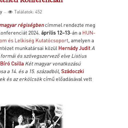
rténeti Konferencián
ly
Találatok: 452
a magyar régiségben
címmel rendezte meg
 Konferenciát 2024.
április 12–13
-án a
HUN-
m és Lelkiség Kutatócsoport
, amelyen a
ntézet munkatársai közül
Hernády Judit
A
 formái és szövegszervező elve Listius
Bíró Csilla
Két magyar vonatkozású
a a 14. és a 15. századból
,
Szádoczki
ek és az erkölcsök
című előadásával vett