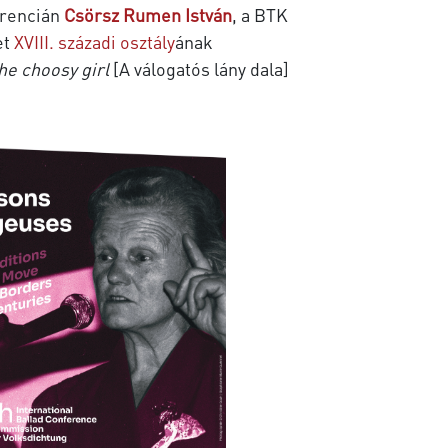
erencián
Csörsz Rumen István
, a BTK
et
XVIII. századi osztály
ának
he choosy girl
[A válogatós lány dala]