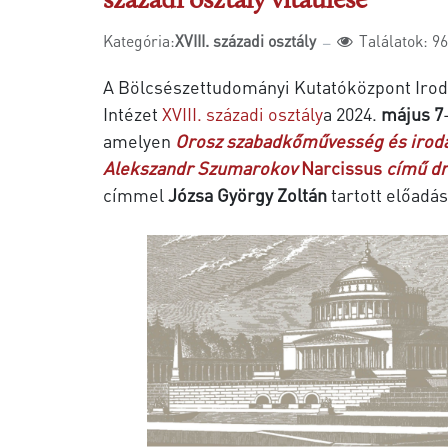
századi osztály vitaülése
Kategória:
XVIII. századi osztály
Találatok: 9
A Bölcsészettudományi Kutatóközpont Iro
Intézet
XVIII. századi osztály
a 2024.
május 7
amelyen
Orosz szabadkőművesség és iroda
Alekszandr Szumarokov
Narcissus
című dr
címmel
Józsa György Zoltán
tartott előadás