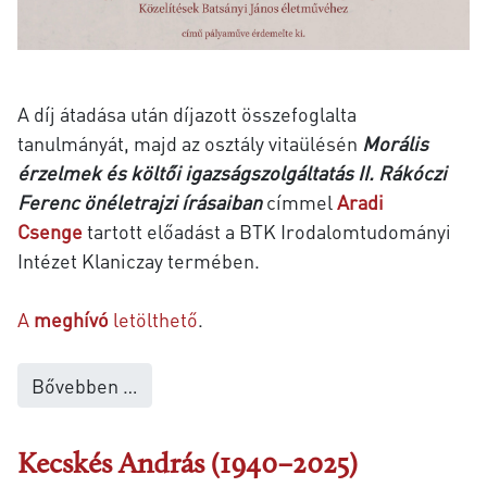
A díj átadása után díjazott összefoglalta
tanulmányát, majd az osztály vitaülésén
Morális
érzelmek és költői igazságszolgáltatás II. Rákóczi
Ferenc önéletrajzi írásaiban
címmel
Aradi
Csenge
tartott előadást a
BTK Irodalomtudományi
Intézet Klaniczay termében.
A
meghívó
letölthető
.
Bővebben …
Kecskés András (1940–2025)