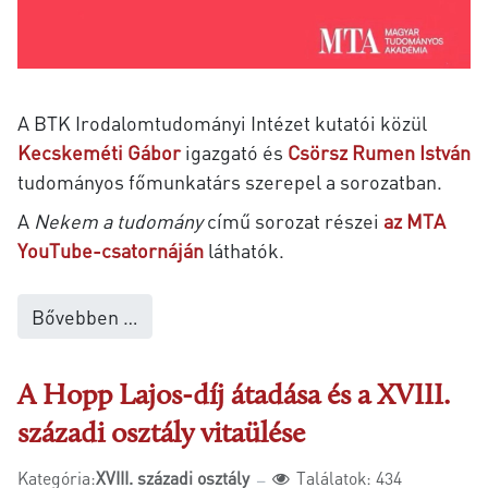
A BTK Irodalomtudományi Intézet kutatói közül
Kecskeméti Gábor
igazgató és
Csörsz Rumen István
tudományos főmunkatárs szerepel a sorozatban.
A
Nekem a tudomány
című sorozat részei
az MTA
YouTube-csatornáján
láthatók.
Bővebben …
A Hopp Lajos-díj átadása és a XVIII.
századi osztály vitaülése
Kategória:
XVIII. századi osztály
Találatok: 434