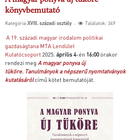
könyvbemutató
Kategória:
XVIII. századi osztály
Találatok: 349
A 19. századi magyar irodalom politikai
gazdaságtana MTA Lendület
Kutatócsoport
2025.
április 4
-én
16:00
órakor
rendezi meg
A magyar ponyva új
tüköre. Tanulmányok a népszerű nyomtatványok
kutatásáról
című kötet bemutatóját.