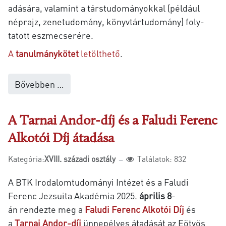
adá­sá­ra, va­la­mint a társ­tu­dományok­kal (például
nép­rajz, ze­ne­tu­do­mány, könyv­tár­tu­do­mány) foly­
tatott esz­me­cse­ré­re.
A
tanulmánykötet
letölthető
.
Bővebben …
A Tarnai Andor-díj és a Faludi Ferenc
Alkotói Díj átadása
Kategória:
XVIII. századi osztály
Találatok: 832
A BTK Irodalomtudományi Intézet és a Faludi
Ferenc Jezsuita Akadémia 2025.
április 8
-
án rendezte meg a
Faludi Ferenc Alkotói Díj
és
a
Tarnai Andor-díj
ünnepélyes átadását
az
Eötvös