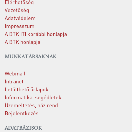
Elérhetőség
Vezetőség
Adatvédelem
Impresszum
A BTK ITI korábbi honlapja
A BTK honlapja
MUNKATÁRSAKNAK
Webmail
Intranet
Letölthető űrlapok
Informatikai segédletek
Üzemeltetés, házirend
Bejelentkezés
ADATBÁZISOK