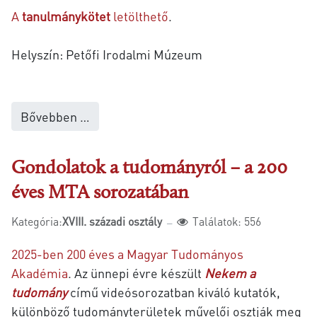
A
tanulmánykötet
letölthető
.
Helyszín: Petőfi Irodalmi Múzeum
Bővebben …
Gondolatok a tudományról – a 200
éves MTA sorozatában
Kategória:
XVIII. századi osztály
Találatok: 556
2025-ben 200 éves a Magyar Tudományos
Akadémia
. Az ünnepi évre készült
Nekem a
tudomány
című videósorozatban kiváló kutatók,
különböző tudományterületek művelői osztják meg