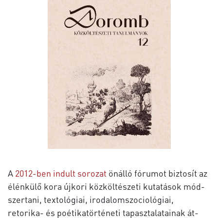
A
2012-ben indult sorozat
ön­ál­ló fó­ru­mot biz­to­sít az
élén­kü­lő kora új­ko­ri köz­köl­té­sze­ti ku­ta­tá­sok mód­
szer­ta­ni, texto­ló­gi­ai,
iro­da­lom­szo­cio­ló­gi­ai,
retorika- és po­é­ti­ka­tör­té­ne­ti ta­pasz­ta­la­ta­i­nak át­