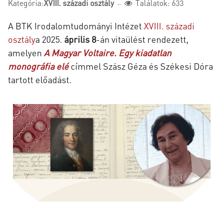
Kategória:
XVIII. századi osztály
Találatok: 633
A BTK Irodalomtudományi Intézet
XVIII. századi
osztály
a 2025.
április
8
-án vitaülést rendezett,
amelyen
A Magyar Voltaire. Egy kiadatlan
monográfia elé
címmel Szász Géza és Székesi Dóra
tartott előadást.