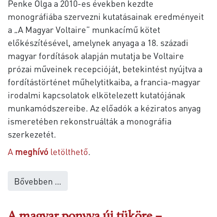
Penke Olga a 2010-es években kezdte
monográfiába szervezni kutatásainak eredményeit
a „A Magyar Voltaire” munkacímű kötet
előkészítésével, amelynek anyaga a 18. századi
magyar fordítások alapján mutatja be Voltaire
prózai műveinek recepcióját, betekintést nyújtva a
fordítástörténet műhelytitkaiba, a francia-magyar
irodalmi kapcsolatok elkötelezett kutatójának
munkamódszereibe. Az előadók a kéziratos anyag
ismeretében rekonstruálták a monográfia
szerkezetét.
A
meghívó
letölthető
.
Bővebben …
A magyar ponyva új tüköre –