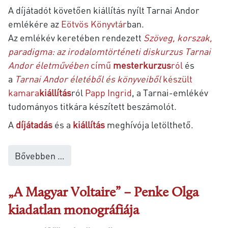
A díjátadót követően kiállítás nyílt Tarnai Andor
emlékére az
Eötvös Könyvtár
ban.
Az emlékév keretében rendezett
Szöveg, korszak,
paradigma: az irodalomtörténeti diskurzus Tarnai
Andor életművében
című
mesterkurzus
ról
és
a
Tarnai Andor életéből és könyveiből
készült
kamara
kiállítás
ról
Papp Ingrid
, a Tarnai-emlékév
tudományos titkára készített beszámolót.
A
díjátadás
és a
kiállítás
meghívója letölthető.
Bővebben …
„A Magyar Voltaire” – Penke Olga
kiadatlan monográfiája