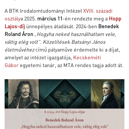
A BTK Irodalomtudományi Intézet
XVIII. századi
osztály
a 2025.
március 11
-én rendezte meg a
Hopp
Lajos-díj
ünnepélyes átadását. 2024-ben
Benedek
Roland Áron
„Hogyha neked használhattam vele,
váltig elég volt”.
Közelítések Batsányi János
életművéhez
című pályaműve érdemelte ki a díjat,
amelyet
az intézet igazgatója,
Kecskeméti
Gábor
egyetemi tanár, az MTA rendes tagja adott át.