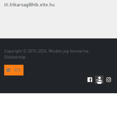
iti.titkarsag@htk.elte.hu
Copyright © 2015–
2026
. Minden jog fenntartva.
Oldaltérkép
RSS