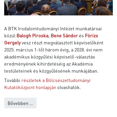
A BTK Irodalomtudományi Intézet munkatársai
közül
Balogh Piroska
,
Bene Sándor
és
Fórizs
Gergely
vesz részt megválasztott képviselőként
2025. március 1-től három évig, a 2028. évi nem
akadémikus közgyűlési képviselő-választás
eredményének kihirdetéséig az Akadémia
testületeinek és közgyűlésének munkájában.
További
részletek a Bölcsészettudományi
Kutatóközpont honlapján
olvashatók.
Bővebben …