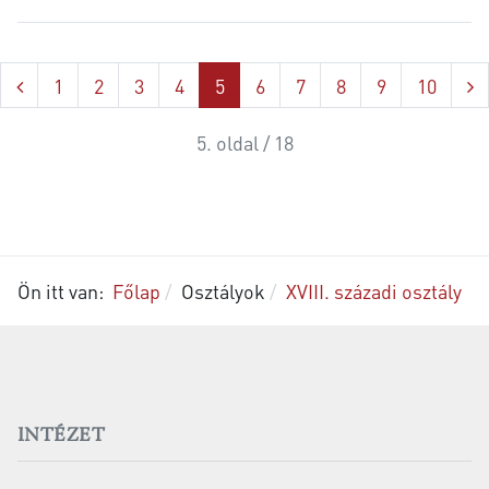
1
2
3
4
5
6
7
8
9
10
5. oldal / 18
Ön itt van:
Főlap
Osztályok
XVIII. századi osztály
INTÉZET