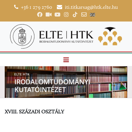
+36 1 279 2760
iti.titkarsag@htk.elte.hu
XVIII. SZÁZADI OSZTÁLY