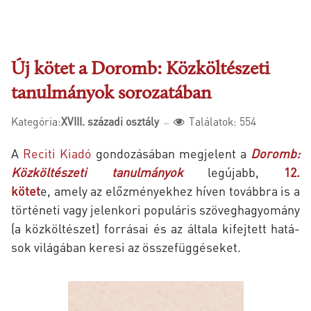
Új kötet a Do­romb: Közköltészeti
tanulmányok sorozatában
Kategória:
XVIII. századi osztály
Találatok: 554
A
Reciti Kiadó
gondozásában
megjelent
a
Doromb:
Köz­köl­té­sze­ti tanulmányok
legújabb,
12.
kötet
e, amely az előz­mé­nyek­hez hí­ven to­vább­ra is a
tör­té­ne­ti vagy je­len­ko­ri po­pu­lá­ris szö­veg­ha­gyo­mány
(a köz­köl­tészet) for­rá­sai és az ál­ta­la ki­fej­tett ha­tá­
sok vi­lá­gá­ban ke­resi az össze­füg­gé­se­ket.