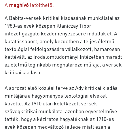
A
meghívó
letölthető.
A Babits-versek kritikai kiadásának munkálatai az
1980-as évek közepén Klaniczay Tibor
intézetigazgató kezdeményezésére indultak el. A
kutatócsoport, amely kezdetben a teljes életmű
textológiai feldolgozására vállalkozott, hamarosan
kettévált: az Irodalomtudományi Intézetben maradt
az életmű leginkább meghatározó műfaja, a versek
kritikai kiadása.
A sorozat első közlési terve az Ady kritikai kiadás
mintájára a hagyományos textológiai elveket
követte. Az 1910 után keletkezett versek
szövegkritikai munkálatai azonban egyértelművé
tették, hogy a kéziratos hagyatéknak az 1910-es
évek közepén megváltozó jellege miatt ezen a