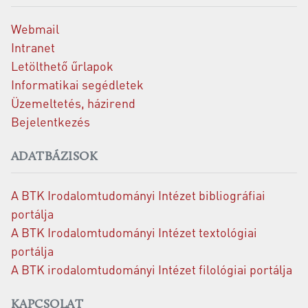
Webmail
Intranet
Letölthető űrlapok
Informatikai segédletek
Üzemeltetés, házirend
Bejelentkezés
ADATBÁZISOK
A BTK Irodalomtudományi Intézet bibliográfiai
portálja
A BTK Irodalomtudományi Intézet textológiai
portálja
A BTK irodalomtudományi Intézet filológiai portálja
KAPCSOLAT