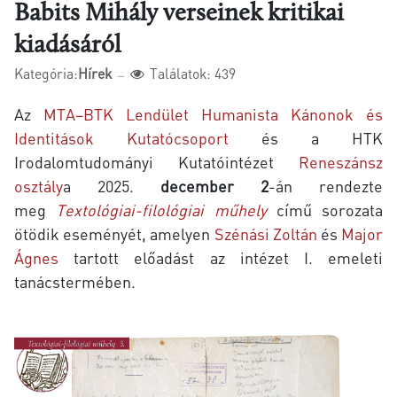
Babits Mihály verseinek kritikai
kiadásáról
Kategória:
Hírek
Találatok: 439
Az
MTA–BTK Lendület Humanista Kánonok és
Identitások Kutatócsoport
és a HTK
Irodalomtudományi Kutatóintézet
Reneszánsz
osztály
a 2025.
december 2
-án rendezte
meg
Textológiai-filológiai műhely
című sorozata
ötödik eseményét, amelyen
Szénási Zoltán
és
Major
Ágnes
tartott előadást az intézet I. emeleti
tanácstermében.