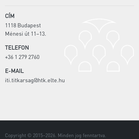
CÍM
1118 Budapest
Ménesi út 11–13.
TELEFON
+36 1 279 2760
E-MAIL
iti.titkarsag@htk.elte.hu
Copyright © 2015–
2026
. Minden jog fenntartva.