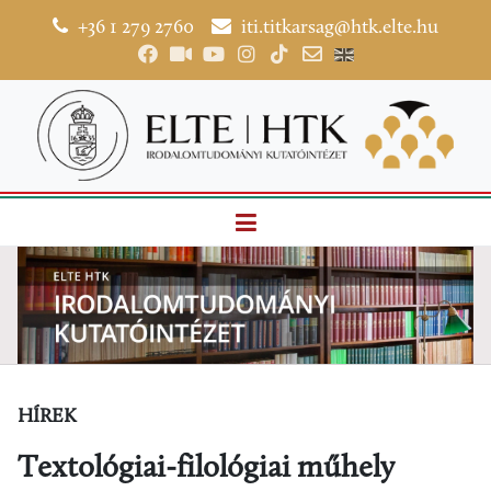
+36 1 279 2760
iti.titkarsag@htk.elte.hu
HÍREK
Textológiai-filológiai műhely