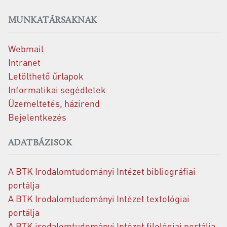
MUNKATÁRSAKNAK
Webmail
Intranet
Letölthető űrlapok
Informatikai segédletek
Üzemeltetés, házirend
Bejelentkezés
ADATBÁZISOK
A BTK Irodalomtudományi Intézet bibliográfiai
portálja
A BTK Irodalomtudományi Intézet textológiai
portálja
A BTK irodalomtudományi Intézet filológiai portálja