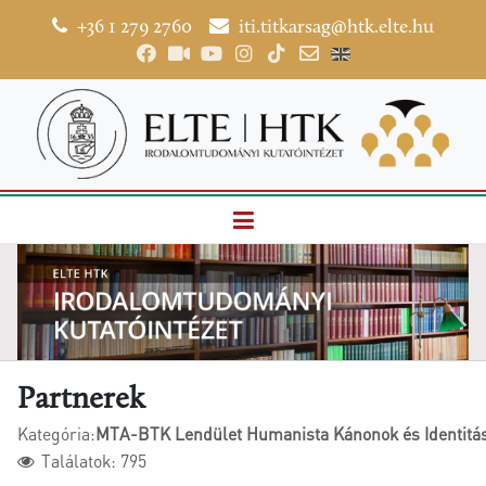
+36 1 279 2760
iti.titkarsag@htk.elte.hu
Partnerek
Kategória:
MTA-BTK Lendület Humanista Kánonok és Identitás
Találatok: 795