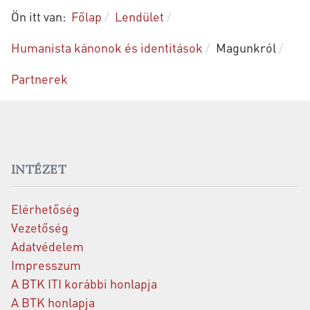
Ön itt van:
Főlap
Lendület
Humanista kánonok és identitások
Magunkról
Partnerek
INTÉZET
Elérhetőség
Vezetőség
Adatvédelem
Impresszum
A BTK ITI korábbi honlapja
A BTK honlapja