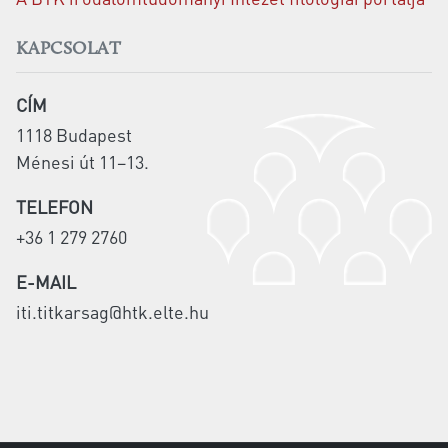
KAPCSOLAT
CÍM
1118 Budapest
Ménesi út 11–13.
TELEFON
+36 1 279 2760
E-MAIL
iti.titkarsag@htk.elte.hu