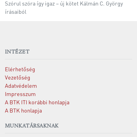
Szórul szóra így igaz − új kötet Kálmán C. György
írásaiból
INTÉZET
Elérhetőség
Vezetőség
Adatvédelem
Impresszum
A BTK ITI korábbi honlapja
A BTK honlapja
MUNKATÁRSAKNAK