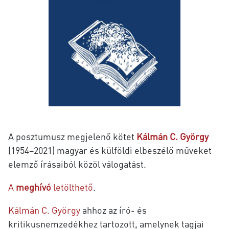
A posztumusz megjelenő kötet
Kálmán C. György
(1954−2021) magyar és külföldi elbeszélő műveket
elemző írásaiból közöl válogatást.
A
meghívó
letölthető
.
Kálmán C. György
ahhoz az író- és
kritikusnemzedékhez tartozott, amelynek tagjai