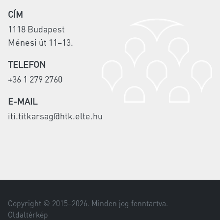
CÍM
1118 Budapest
Ménesi út 11–13.
TELEFON
+36 1 279 2760
E-MAIL
iti.titkarsag@htk.elte.hu
Copyright © 2015–
2026
. Minden jog fenntartva.
Oldaltérkép