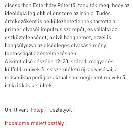
elsősorban Esterházy Pétertől tanulták meg, hogy az
ideológia legjobb ellenszere az irónia. Tudós
értekezőként is nélkülözhetetlennek tartotta a
primer olvasói impulzus szerepét, és vállalta az
eszköztelenséget, a civil hangnemet, ezzel is
hangsúlyozva az elsődleges olvasásélmény
fontosságát az értelmezésben.
A kötet első részébe 19–20. századi magyar és
külföldi művek friss szemléletű újraolvasásai, a
másodikba pedig az aktuálisan megjelent művekről
írt kritikák kerültek.
Ön itt van:
Főlap
Osztályok
Irodalomelméleti osztály