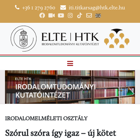
+36 1 279 2760
iti.titkarsag@htk.elte.hu
IRODALOMELMÉLETI OSZTÁLY
Szórul szóra így igaz − új kötet