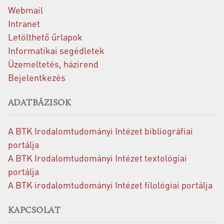
Webmail
Intranet
Letölthető űrlapok
Informatikai segédletek
Üzemeltetés, házirend
Bejelentkezés
ADATBÁZISOK
A BTK Irodalomtudományi Intézet bibliográfiai
portálja
A BTK Irodalomtudományi Intézet textológiai
portálja
A BTK irodalomtudományi Intézet filológiai portálja
KAPCSOLAT