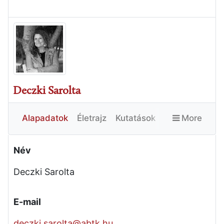
Deczki Sarolta
Alapadatok
Életrajz
Kutatások
More
Publikációk
Egyéb
Név
Deczki Sarolta
E-mail
deczki.sarolta@abtk.hu