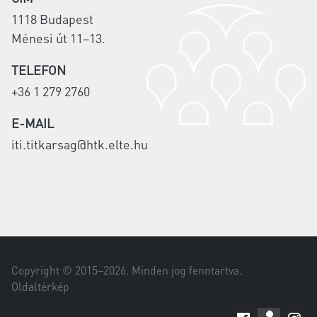
1118 Budapest
Ménesi út 11–13.
TELEFON
+36 1 279 2760
E-MAIL
iti.titkarsag@htk.elte.hu
Copyright © 2015–
2026
. Minden jog fenntartva.
Oldaltérkép