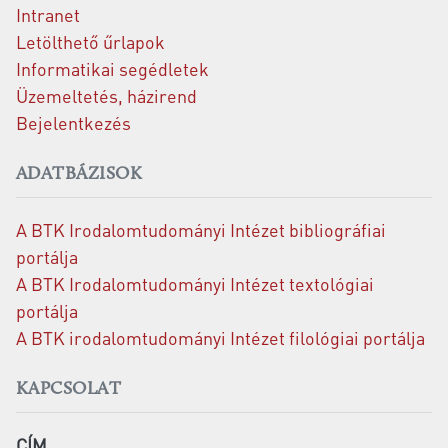
Intranet
Letölthető űrlapok
Informatikai segédletek
Üzemeltetés, házirend
Bejelentkezés
ADATBÁZISOK
A BTK Irodalomtudományi Intézet bibliográfiai
portálja
A BTK Irodalomtudományi Intézet textológiai
portálja
A BTK irodalomtudományi Intézet filológiai portálja
KAPCSOLAT
CÍM