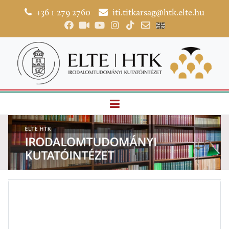
+36 1 279 2760
iti.titkarsag@htk.elte.hu