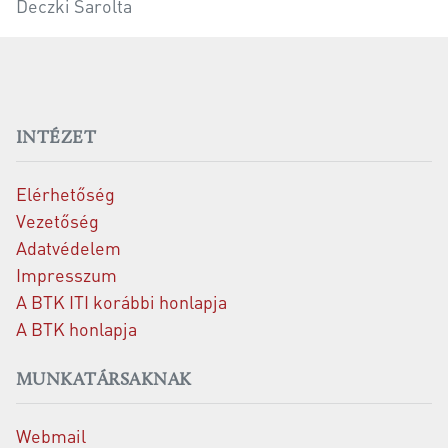
Deczki Sarolta
INTÉZET
Elérhetőség
Vezetőség
Adatvédelem
Impresszum
A BTK ITI korábbi honlapja
A BTK honlapja
MUNKATÁRSAKNAK
Webmail