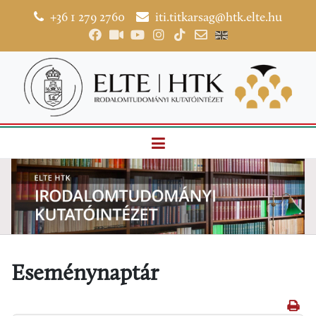
+36 1 279 2760
iti.titkarsag@htk.elte.hu
Eseménynaptár