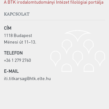
A BTK irodalomtudományi Intézet filológiai portálja
KAPCSOLAT
CÍM
1118 Budapest
Ménesi út 11–13.
TELEFON
+36 1 279 2760
E-MAIL
iti.titkarsag@htk.elte.hu