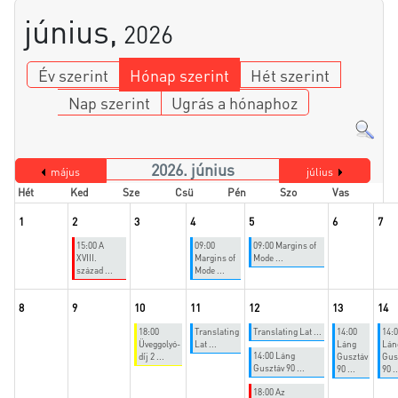
június,
2026
Év szerint
Hónap szerint
Hét szerint
Nap szerint
Ugrás a hónaphoz
2026. június
május
július
Hét
Ked
Sze
Csü
Pén
Szo
Vas
1
2
3
4
5
6
7
15:00 A
09:00
09:00 Margins of
XVIII.
Margins of
Mode ...
század ...
Mode ...
8
9
10
11
12
13
14
18:00
Translating
Translating Lat ...
14:00
14:
Üveggolyó-
Lat ...
Láng
Lán
14:00 Láng
díj 2 ...
Gusztáv
Gus
Gusztáv 90 ...
90 ...
90 ..
18:00 Az