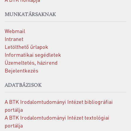
MUNKATÁRSAKNAK
Webmail
Intranet
Letölthető űrlapok
Informatikai segédletek
Üzemeltetés, házirend
Bejelentkezés
ADATBÁZISOK
A BTK Irodalomtudományi Intézet bibliográfiai
portálja
A BTK Irodalomtudományi Intézet textológiai
portálja