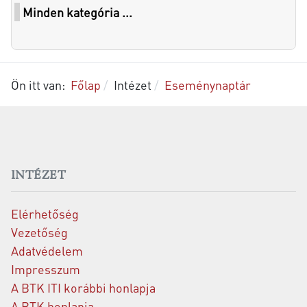
Minden kategória ...
Ön itt van:
Főlap
Intézet
Eseménynaptár
INTÉZET
Elérhetőség
Vezetőség
Adatvédelem
Impresszum
A BTK ITI korábbi honlapja
A BTK honlapja