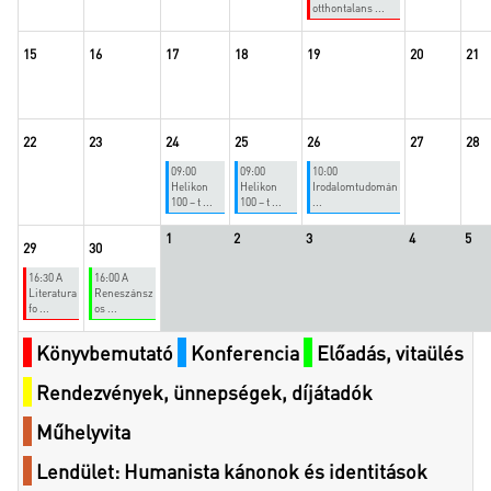
otthontalans ...
15
16
17
18
19
20
21
22
23
24
25
26
27
28
09:00
09:00
10:00
Helikon
Helikon
Irodalomtudomán
100 – t ...
100 – t ...
...
1
2
3
4
5
29
30
16:30 A
16:00 A
Literatura
Reneszánsz
fo ...
os ...
Könyvbemutató
Konferencia
Előadás, vitaülés
Rendezvények, ünnepségek, díjátadók
Műhelyvita
Lendület: Humanista kánonok és identitások