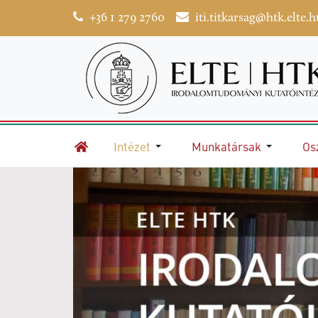
+36 1 279 2760
iti.titkarsag@htk.elte.h
Intézet
Munkatársak
Os