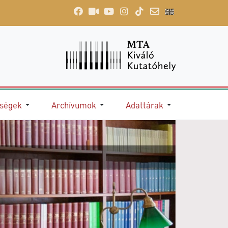
őségek
Archívumok
Adattárak