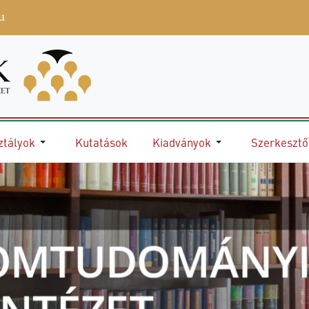
u
ztályok
Kutatások
Kiadványok
Szerkeszt