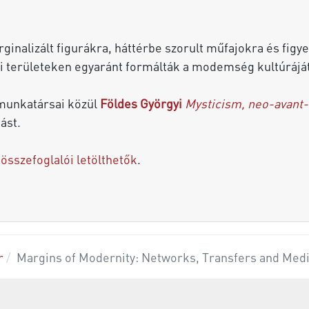
ginalizált figurákra, háttérbe szorult műfajokra és figy
i területeken egyaránt formálták a modemség kultúráját
munkatársai közül
Földes Györgyi
Mysticism, neo-avant-
ást.
összefoglalói letölthetők
.
r
Margins of Modernity: Networks, Transfers and Medi