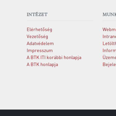
INTÉZET
MUNK
Elérhetőség
Webma
Vezetőség
Intran
Adatvédelem
Letölt
Impresszum
Inform
A BTK ITI korábbi honlapja
Üzeme
A BTK honlapja
Bejel