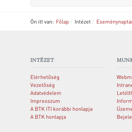
Ön itt van:
Főlap
Intézet
Eseménynaptá
INTÉZET
MUNK
Elérhetőség
Webma
Vezetőség
Intran
Adatvédelem
Letölt
Impresszum
Inform
A BTK ITI korábbi honlapja
Üzeme
A BTK honlapja
Bejel