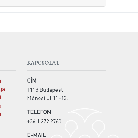
KAPCSOLAT
i
CÍM
lja
1118 Budapest
i
Ménesi út 11–13.
a
TELEFON
i
+36 1 279 2760
E-MAIL