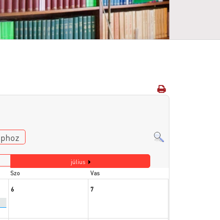
aphoz
július
Szo
Vas
6
7