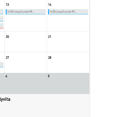
13
14
14:00 Láng Gusztáv 90 ...
14:00 Láng Gusztáv 90 ...
20
21
27
28
4
5
yvita