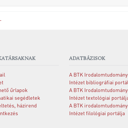
r
ATÁRSAKNAK
ADATBÁZISOK
il
A BTK Irodalomtudomány
et
Intézet bibliográfiai portá
hető űrlapok
A BTK Irodalomtudomány
atikai segédletek
Intézet textológiai portálj
ltetés, házirend
A BTK irodalomtudomány
entkezés
Intézet filológiai portálja