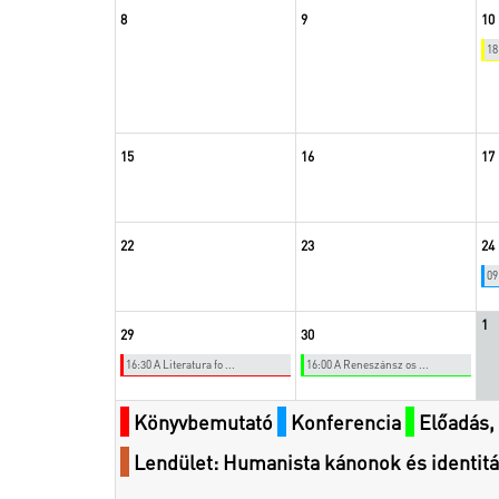
8
9
10
18
15
16
17
22
23
24
09
1
29
30
16:30 A Literatura fo ...
16:00 A Reneszánsz os ...
Könyvbemutató
Konferencia
Előadás, 
Lendület: Humanista kánonok és identit