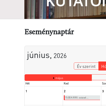
Eseménynaptár
június,
2026
Év szerint
Hó
május
Hét
Ked
Sz
1
2
3
15:00 A XVIII. század ...