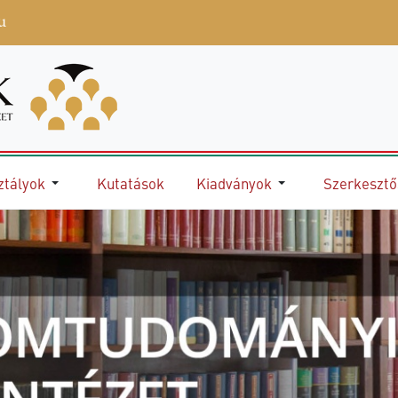
u
ztályok
Kutatások
Kiadványok
Szerkeszt