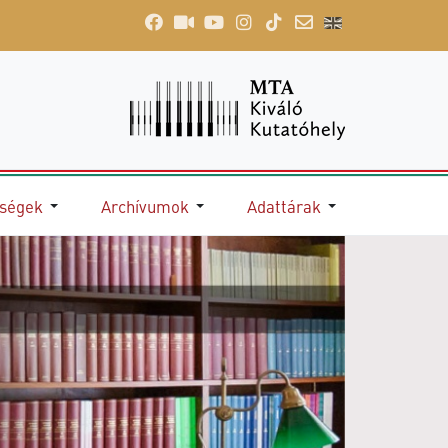
őségek
Archívumok
Adattárak