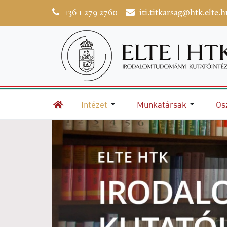
+36 1 279 2760
iti.titkarsag@htk.elte.h
Intézet
Munkatársak
Os