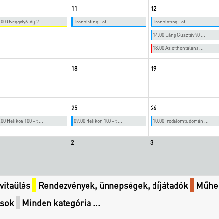
11
12
:00 Üveggolyó-díj 2 ...
Translating Lat ...
Translating Lat ...
14:00 Láng Gusztáv 90 ...
18:00 Az otthontalans ...
18
19
25
26
:00 Helikon 100 – t ...
09:00 Helikon 100 – t ...
10:00 Irodalomtudomán ...
2
3
vitaülés
Rendezvények, ünnepségek, díjátadók
Műhel
ások
Minden kategória ...