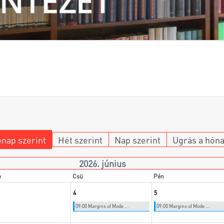
nap szerint
Hét szerint
Nap szerint
Ugrás a hón
2026. június
e
Csü
Pén
4
5
09:00 Margins of Mode ...
09:00 Margins of Mode ...