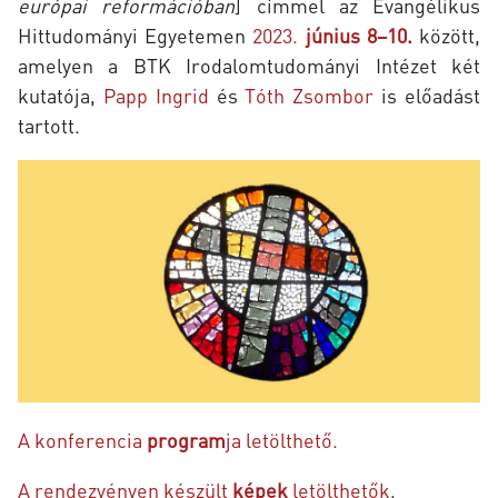
európai reformációban
] címmel az Evangélikus
Hittudományi Egyetemen
2023.
június 8–10.
között,
amelyen a BTK Irodalomtudományi Intézet két
kutatója,
Papp Ingrid
és
Tóth Zsombor
is előadást
tartott.
A konferencia
program
ja letölthető.
A rendezvényen készült
képek
letölthetők
.