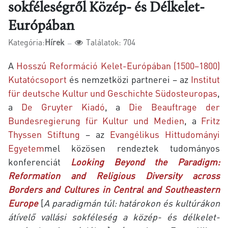
sokféleségről Közép- és Délkelet-
Európában
Kategória:
Hírek
Találatok: 704
A
Hosszú Reformáció Kelet-Európában (1500–1800)
Kutatócsoport
és nemzetközi partnerei – az
Institut
für deutsche Kultur und Geschichte Südosteuropas
,
a
De Gruyter Kiadó
, a
Die Beauftrage der
Bundesregierung für Kultur und Medien
, a
Fritz
Thyssen Stiftung
– az
Evangélikus Hittudományi
Egyetem
mel közösen rendeztek tudományos
konferenciát
Looking Beyond the Paradigm:
Reformation and Religious Diversity across
Borders and Cultures in Central and Southeastern
Europe
[
A paradigmán túl: határokon és kultúrákon
átívelő vallási sokféleség a közép- és délkelet-