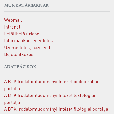
MUNKATÁRSAKNAK
Webmail
Intranet
Letölthető űrlapok
Informatikai segédletek
Üzemeltetés, házirend
Bejelentkezés
ADATBÁZISOK
A BTK Irodalomtudományi Intézet bibliográfiai
portálja
A BTK Irodalomtudományi Intézet textológiai
portálja
A BTK irodalomtudományi Intézet filológiai portálja