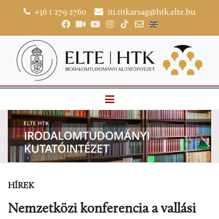
+36 1 279 2760
iti.titkarsag@htk.elte.hu
HÍREK
Nemzetközi konferencia a vallási