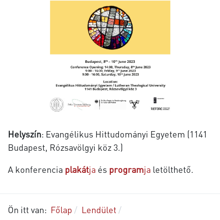
Helyszín
: Evangélikus Hittudományi Egyetem (1141
Budapest, Rózsavölgyi köz 3.)
A konferencia
plakát
ja
és
program
ja
letölthető.
Ön itt van:
Főlap
Lendület