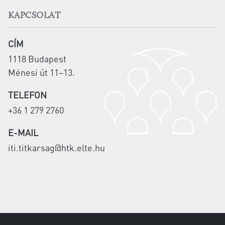
KAPCSOLAT
CÍM
1118 Budapest
Ménesi út 11–13.
TELEFON
+36 1 279 2760
E-MAIL
iti.titkarsag@htk.elte.hu