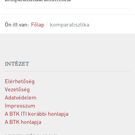
Ön itt van:
Főlap
komparatisztika
INTÉZET
Elérhetőség
Vezetőség
Adatvédelem
Impresszum
A BTK ITI korábbi honlapja
A BTK honlapja