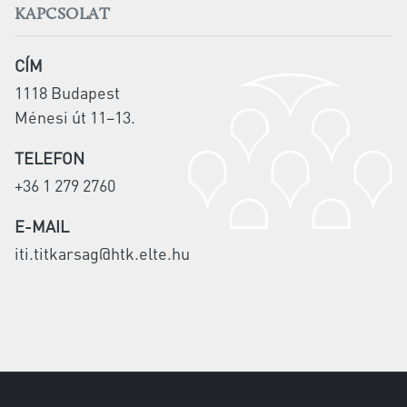
KAPCSOLAT
CÍM
1118 Budapest
Ménesi út 11–13.
TELEFON
+36 1 279 2760
E-MAIL
iti.titkarsag@htk.elte.hu