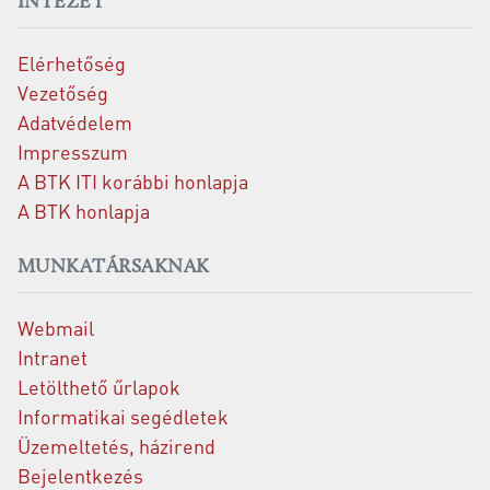
INTÉZET
Elérhetőség
Vezetőség
Adatvédelem
Impresszum
A BTK ITI korábbi honlapja
A BTK honlapja
MUNKATÁRSAKNAK
Webmail
Intranet
Letölthető űrlapok
Informatikai segédletek
Üzemeltetés, házirend
Bejelentkezés