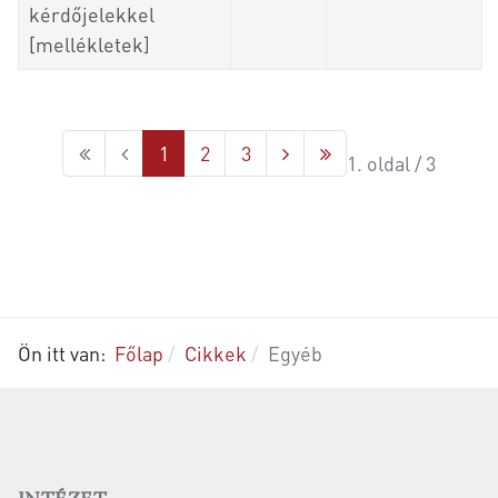
kérdőjelekkel
[mellékletek]
1
2
3
1. oldal / 3
Ön itt van:
Főlap
Cikkek
Egyéb