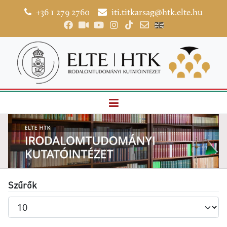
+36 1 279 2760
iti.titkarsag@htk.elte.hu
Szűrők
Tételek
#