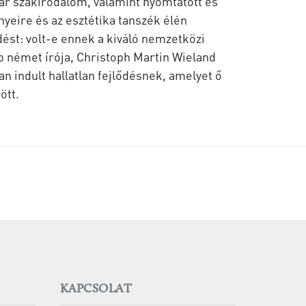
ar szakirodalom, valamint nyomtatott és
nyeire és az esztétika tanszék élén
ést: volt-e ennek a kiváló nemzetközi
b német írója, Christoph Martin Wieland
 indult hallatlan fejlődésnek, amelyet ő
ött.
KAPCSOLAT