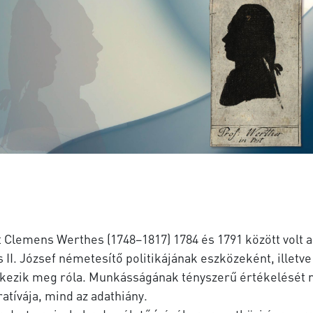
 Clemens Werthes (1748–1817) 1784 és 1791 között volt a
II. József németesítő politikájának eszközeként, illetv
ékezik meg róla. Munkásságának tényszerű értékelését
atívája, mind az adathiány.