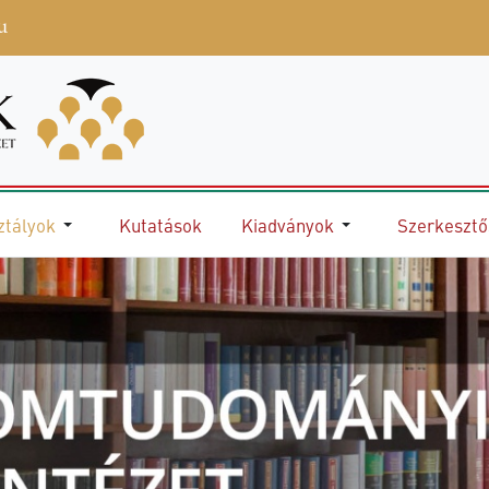
u
ztályok
Kutatások
Kiadványok
Szerkeszt