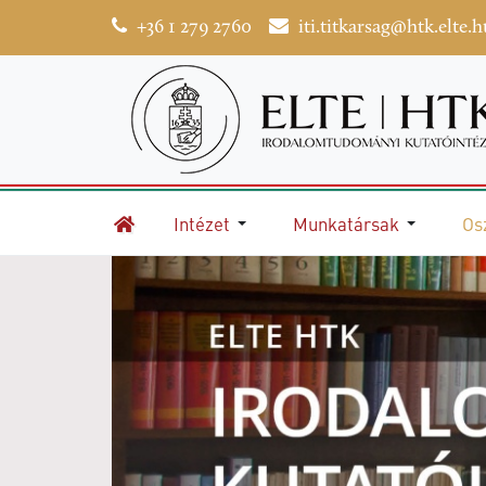
+36 1 279 2760
iti.titkarsag@htk.elte.h
Intézet
Munkatársak
Os