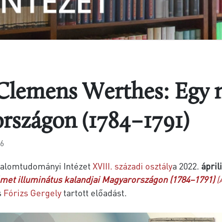
 Clemens Werthes: Egy 
rszágon (1784–1791)
76
dalomtudományi Intézet
XVIII. századi osztály
a 2022.
ápril
met illuminátus kalandjai Magyarországon (1784–1791)
(
s
Fórizs Gergely
tartott előadást.