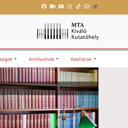
őségek
Archívumok
Adattárak