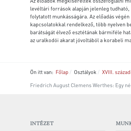
Az előadók megkísérelték összefoglalni mi
levéltári források alapján jelenleg tudható
folytatott munkásságára. Az előadás végén 
kapcsolatokkal rendelkező, több nyelven be
barátságát élvező esztétának bármiféle hat
az uralkodói akarat jóvoltából a korabeli 
Ön itt van:
Főlap
Osztályok
XVIII. század
Friedrich August Clemens Werthes: Egy né
INTÉZET
MUNK