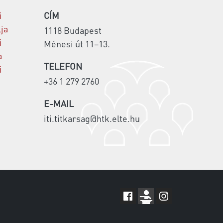
i
CÍM
lja
1118 Budapest
i
Ménesi út 11–13.
a
TELEFON
i
+36 1 279 2760
E-MAIL
iti.titkarsag@htk.elte.hu