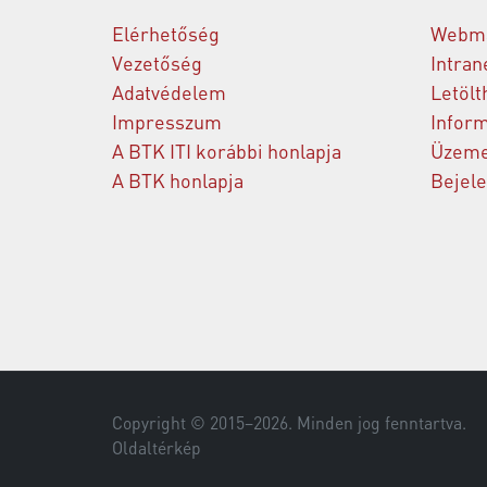
Elérhetőség
Webma
Vezetőség
Intran
Adatvédelem
Letölt
Impresszum
Inform
A BTK ITI korábbi honlapja
Üzeme
A BTK honlapja
Bejel
Copyright © 2015–
2026
. Minden jog fenntartva.
Oldaltérkép