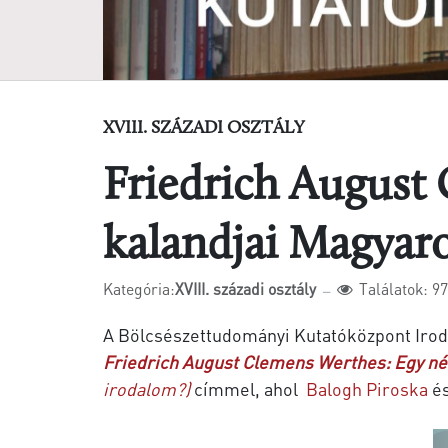
XVIII. SZÁZADI OSZTÁLY
Friedrich August
kalandjai Magyaro
Kategória:
XVIII. századi osztály
Találatok: 9
A Bölcsészettudományi Kutatóközpont Iro
Friedrich August Clemens Werthes: Egy né
irodalom?)
címmel, ahol
Balogh Piroska
é