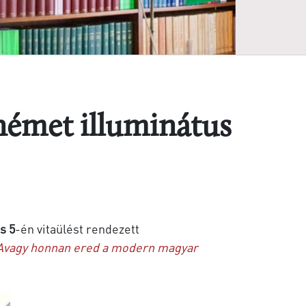
német illuminátus
is 5
-én vitaülést rendezett
Avagy honnan ered a modern magyar