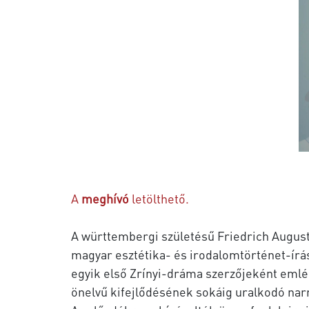
A
meghívó
letölthető.
A württembergi születésű Friedrich August
magyar esztétika- és irodalomtörténet-írás 
egyik első Zrínyi-dráma szerzőjeként eml
önelvű kifejlődésének sokáig uralkodó narr