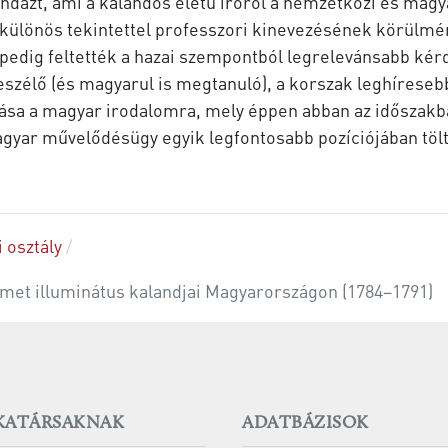
ndazt, ami a kalandos életű íróról a nemzetközi és magy
, különös tekintettel professzori kinevezésének körülmé
pedig feltették a hazai szempontból legrelevánsabb kérd
szélő (és magyarul is megtanuló), a korszak leghíreseb
ása a magyar irodalomra, mely éppen abban az időszakban
magyar művelődésügy egyik legfontosabb pozíciójában tölt
i osztály
met illuminátus kalandjai Magyarországon (1784–1791)
ATÁRSAKNAK
ADATBÁZISOK