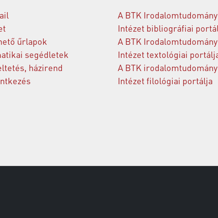
il
A BTK Irodalomtudomány
et
Intézet bibliográfiai portá
hető űrlapok
A BTK Irodalomtudomány
atikai segédletek
Intézet textológiai portálj
ltetés, házirend
A BTK irodalomtudomány
entkezés
Intézet filológiai portálja