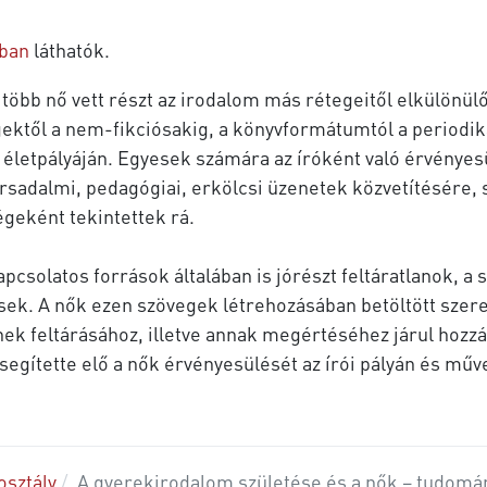
ában
láthatók.
több nő vett részt az irodalom más rétegeitől elkülönü
egektől a nem-fikciósakig, a könyvformátumtól a periodiká
k életpályáján. Egyesek számára az íróként való érvény
ársadalmi, pedagógiai, erkölcsi üzenetek közvetítésére,
égeként tekintettek rá.
csolatos források általában is jórészt feltáratlanok, a
ek. A nők ezen szövegek létrehozásában betöltött szer
nek feltárásához, illetve annak megértéséhez járul hozz
gítette elő a nők érvényesülését az írói pályán és műv
osztály
A gyerekirodalom születése és a nők – tudomá