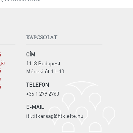
KAPCSOLAT
i
CÍM
lja
1118 Budapest
i
Ménesi út 11–13.
a
TELEFON
i
+36 1 279 2760
E-MAIL
iti.titkarsag@htk.elte.hu