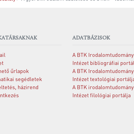
ATÁRSAKNAK
ADATBÁZISOK
il
A BTK Irodalomtudomány
et
Intézet bibliográfiai portá
hető űrlapok
A BTK Irodalomtudomány
atikai segédletek
Intézet textológiai portálj
ltetés, házirend
A BTK irodalomtudomány
entkezés
Intézet filológiai portálja