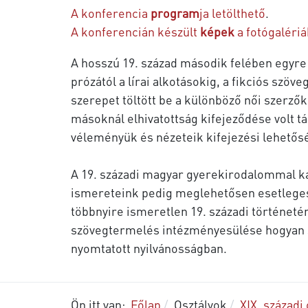
A konferencia
program
ja letölthető
.
A konferencián készült
képek
a fotógaléri
A hosszú 19. század második felében egyre 
prózától a lírai alkotásokig, a fikciós szöv
szerepet töltött be a különböző női szerző
másoknál elhivatottság kifejeződése volt t
véleményük és nézeteik kifejezési lehetős
A 19. századi magyar gyerekirodalommal kap
ismereteink pedig meglehetősen esetleges
többnyire ismeretlen 19. századi történeté
szövegtermelés intézményesülése hogyan se
nyomtatott nyilvánosságban.
Ön itt van:
Főlap
Osztályok
XIX. századi 