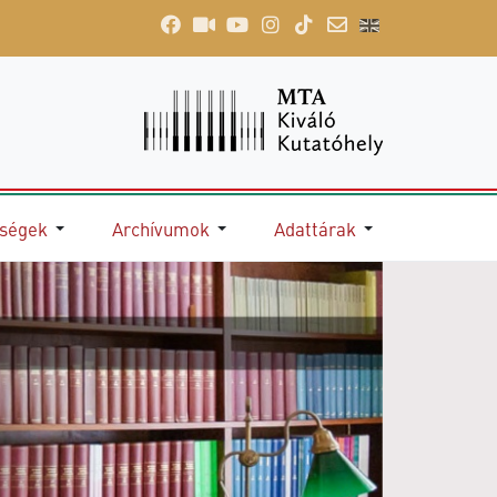
őségek
Archívumok
Adattárak