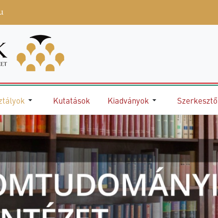
u
ztályok
Kutatások
Kiadványok
Szerkeszt