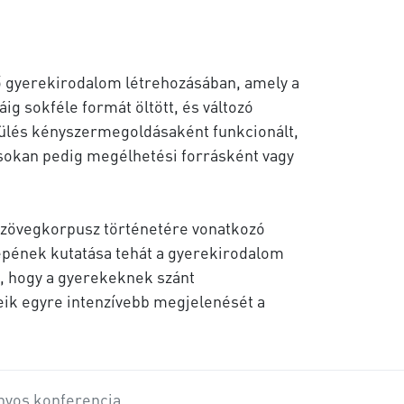
lő gyerekirodalom létrehozásában, amely a
ig sokféle formát öltött, és változó
esülés kényszermegoldásaként funkcionált,
 sokan pedig megélhetési forrásként vagy
 szövegkorpusz történetére vonatkozó
epének kutatása tehát a gyerekirodalom
á, hogy a gyerekeknek szánt
eik egyre intenzívebb megjelenését a
nyos konferencia