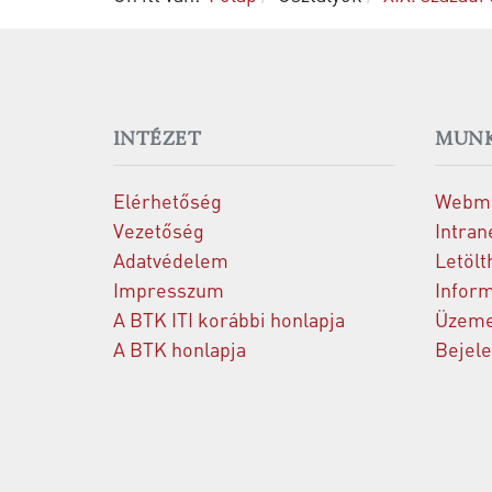
INTÉZET
MUNK
Elérhetőség
Webma
Vezetőség
Intran
Adatvédelem
Letölt
Impresszum
Inform
A BTK ITI korábbi honlapja
Üzeme
A BTK honlapja
Bejel