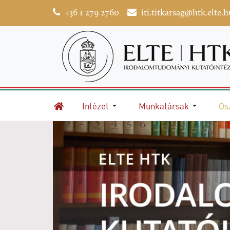
+36 1 279 2760
iti.titkarsag@htk.elte.h
Intézet
Munkatársak
Os