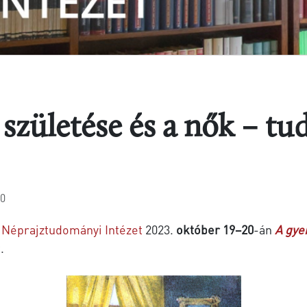
születése és a nők – t
30
Néprajztudományi Intézet
2023.
október 19–20
-án
A gye
.