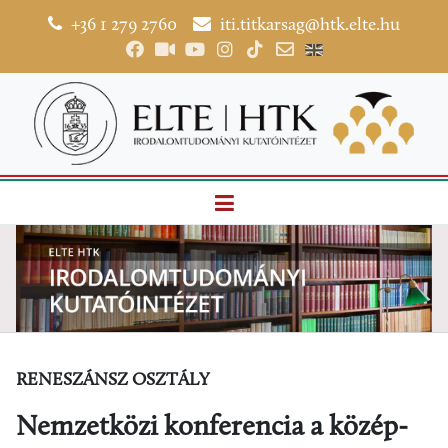
+36 1 279 2760
iti.titkarsag@htk.elte.hu
RENESZÁNSZ OSZTÁLY
Nemzetközi konferencia a közép-