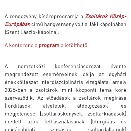
A rendezvény kísérőprogramja a
Zsoltárok Közép-
Európában
című hangverseny volt a Jáki kápolnában
(Szent László-kápolna).
A konferencia
program
ja letölthető
.
A nemzetközi konferenciasorozat évente
megrendezett eseményeinek célja az egyházi
énekköltészet interdiszciplináris vizsgálata, amely
2025-ben a zsoltárok mint központi téma köré
szerveződik. Az előadások a zsoltárok megírása
(fordítások, átvételek, átdolgozások) és
megjelenése (zsoltároskönyvek, zsoltárkiadások)
mellett azok felhasználásának (liturgikus és
magánáhítati szokások, zsoltárdallamok)