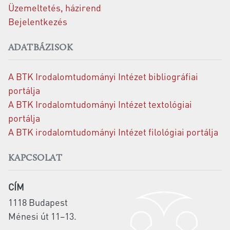
Üzemeltetés, házirend
Bejelentkezés
ADATBÁZISOK
A BTK Irodalomtudományi Intézet bibliográfiai
portálja
A BTK Irodalomtudományi Intézet textológiai
portálja
A BTK irodalomtudományi Intézet filológiai portálja
KAPCSOLAT
CÍM
1118 Budapest
Ménesi út 11–13.