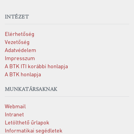
INTÉZET
Elérhetőség
Vezetőség
Adatvédelem
Impresszum
A BTK ITI korábbi honlapja
A BTK honlapja
MUNKATÁRSAKNAK
Webmail
Intranet
Letölthető űrlapok
Informatikai segédletek