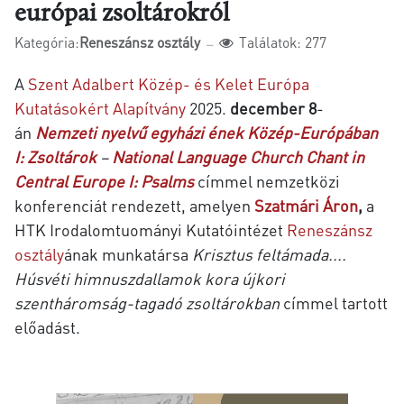
európai zsoltárokról
Kategória:
Reneszánsz osztály
Találatok: 277
A
Szent Adalbert Közép- és Kelet Európa
Kutatásokért Alapítvány
2025.
december 8
-
án
Nemzeti nyelvű egyházi ének Közép-Európában
I: Zsoltárok
–
National Language Church Chant in
Central Europe I: Psalms
címmel
nemzetközi
konferenciát rendezett, amelyen
Szatmári Áron
,
a
HTK Irodalomtuományi Kutatóintézet
Reneszánsz
osztály
ának munkatársa
Krisztus feltámada....
Húsvéti himnuszdallamok kora újkori
szentháromság-tagadó zsoltárokban
címmel tartott
előadást.