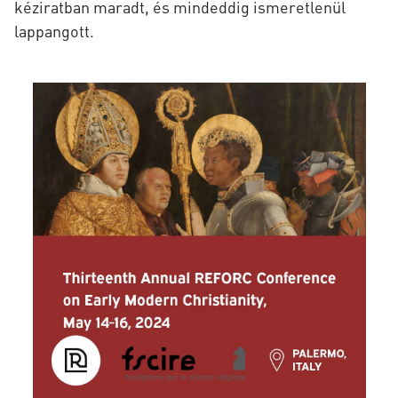
kéziratban maradt,
és mindeddig ismeretlenül
lappangott.