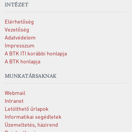
INTÉZET
Elérhetőség
Vezetőség
Adatvédelem
Impresszum
A BTK ITI korábbi honlapja
A BTK honlapja
MUNKATÁRSAKNAK
Webmail
Intranet
Letölthető űrlapok
Informatikai segédletek
Üzemeltetés, házirend