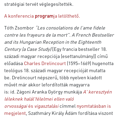
stratégiai tervét véglegesítették.
A konferencia
program
ja letölthető.
Tóth Zsombor
“Les consolations de l’ame fidele
contre les frayeurs de la mort”. A French Bestseller
and its Hungarian Reception in the Eighteenth
Century (a Case Study)
[Egy francia bestseller 18.
századi magyar recepciója (esettanulmány)]
című
előadása
Charles Drelincourt
(1595‒1669)
hugenotta
teológus 18. századi magyar recepcióját mutatta
be. Drelincourt népszerű, több nyelven kiadott
művét már akkor lefordították magyarra
is:
id.
Zágoni Aranka György munkája
A' keresztyén
léleknek halál'félelmei ellen való
orvosságai
és
vigasztalási
címmel
nyomtatásban is
megjelent
,
Szathmáry Király Ádám
fordítása viszont