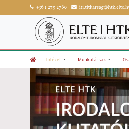
+36 1 279 2760
iti.titkarsag@htk.elte.h
Intézet
Munkatársak
Os