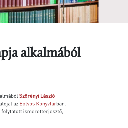
apja alkalmából
kalmából
Szörényi László
atóját az
Eötvös Könyvtár
ban.
folytatott ismeretterjesztő,