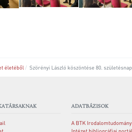
t életéből
Szörényi László köszöntése 80. születésnapj
ATÁRSAKNAK
ADATBÁZISOK
il
A BTK Irodalomtudomány
et
Intézet bibliográfiai portá