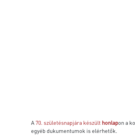
A
70. születésnapjára készült
honlap
on a ko
egyéb dukumentumok is elérhetők.