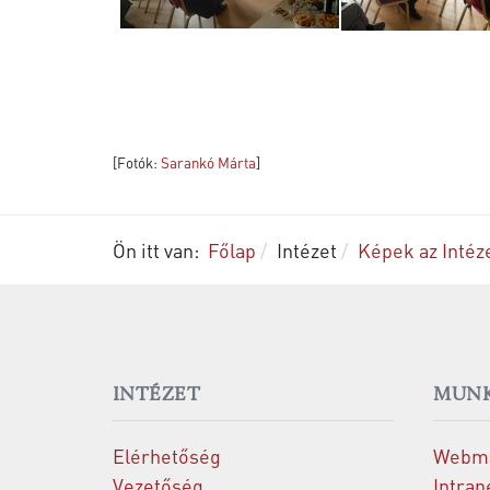
[Fotók:
Sarankó Márta
]
Ön itt van:
Főlap
Intézet
Képek az Intéze
INTÉZET
MUNK
Elérhetőség
Webma
Vezetőség
Intran