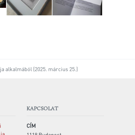
a alkalmából (2025. március 25.)
KAPCSOLAT
i
CÍM
lja
1118 Budapest