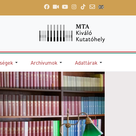
őségek
Archívumok
Adattárak