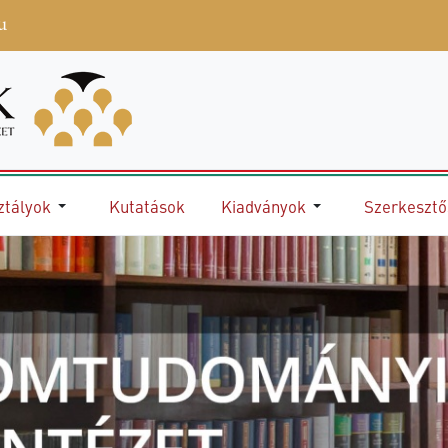
u
ztályok
Kutatások
Kiadványok
Szerkeszt