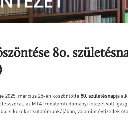
öszöntése 80. születésn
)
e 2025. március 25-én köszöntötte
80. születésnap
ja al
ofesszorát, az MTA Irodalomtudományi Intézet volt igazg
bbi sikereket kutatómunkájában, valamint évtizedek óta 