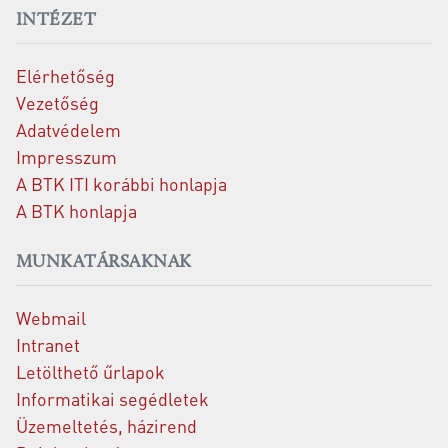
INTÉZET
Elérhetőség
Vezetőség
Adatvédelem
Impresszum
A BTK ITI korábbi honlapja
A BTK honlapja
MUNKATÁRSAKNAK
Webmail
Intranet
Letölthető űrlapok
Informatikai segédletek
Üzemeltetés, házirend