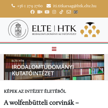
+36 1 279 2760
iti.titkarsag@htk.elte.hu
KÉPEK AZ INTÉZET ÉLETÉBŐL
A wolfenbütteli corvinák –