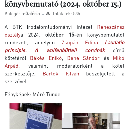
könyvbemutató (2024. október 15.)
Kategória:
Galéria
Találatok: 535
A BTK Irodalomtudományi Intézet
Reneszánsz
osztály
a 2024.
október 15
-én könyvbemutatót
rendezett, amelyen
Zsupán Edina
Laudatio
principis. A wolfenbütteli corvinák
című
kötetéről
Békés Enikő
,
Bene Sándor
és
Mikó
Árpád
, valamint moderátorként a kötet
szerkesztője,
Bartók István
beszélgetett a
szerzővel.
Fényképek: Móré Tünde