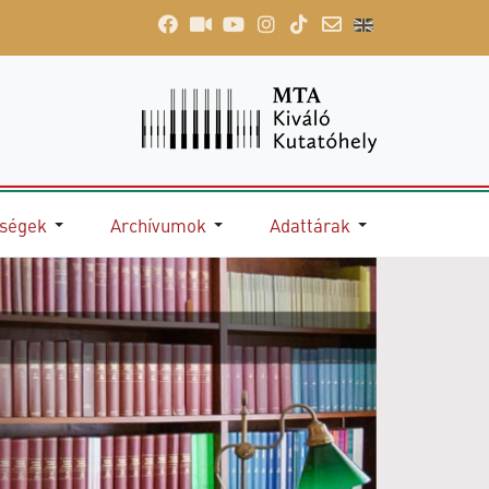
őségek
Archívumok
Adattárak