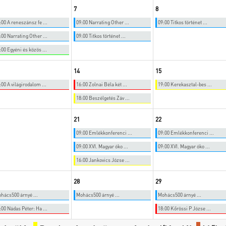
7
8
:00 A reneszánsz fe ...
09:00 Narrating Other ...
09:00 Titkos történet ...
:00 Narrating Other ...
09:00 Titkos történet ...
:00 Egyéni és közös ...
14
15
:00 A világirodalom ...
16:00 Zolnai Béla két ...
19:00 Kerekasztal-bes ...
18:00 Beszélgetés Záv ...
21
22
09:00 Emlékkonferenci ...
09:00 Emlékkonferenci ...
09:00 XVI. Magyar óko ...
09:00 XVI. Magyar óko ...
16:00 Jankovics Józse ...
28
29
hács500 árnyé ...
Mohács500 árnyé ...
Mohács500 árnyé ...
:00 Nádas Péter: Ha ...
18:00 Kőrössi P Józse ...