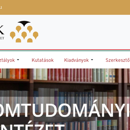
u
ztályok
Kutatások
Kiadványok
Szerkeszt