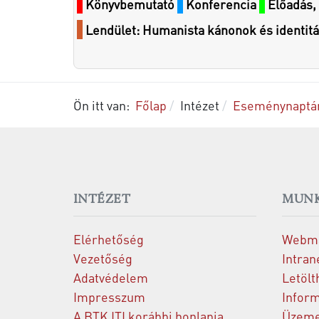
Könyvbemutató
Konferencia
Előadás, 
Lendület: Humanista kánonok és identit
Ön itt van:
Főlap
Intézet
Eseménynaptá
INTÉZET
MUNK
Elérhetőség
Webma
Vezetőség
Intran
Adatvédelem
Letölt
Impresszum
Inform
A BTK ITI korábbi honlapja
Üzeme