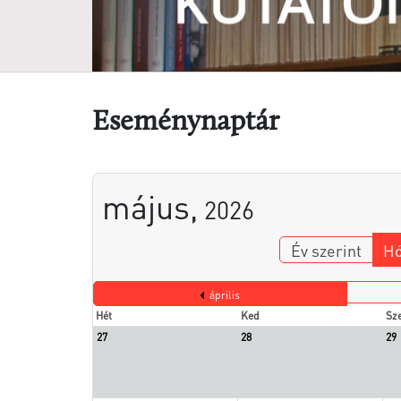
Eseménynaptár
május,
2026
Év szerint
Hó
április
Hét
Ked
Sz
27
28
29