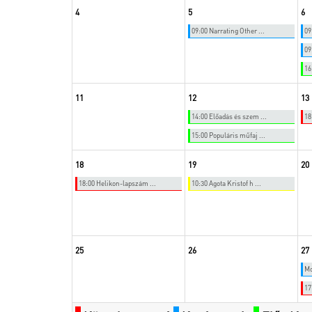
4
5
6
09:00 Narrating Other ...
09
09
16
11
12
13
14:00 Előadás és szem ...
18
15:00 Populáris műfaj ...
18
19
20
18:00 Helikon-lapszám ...
10:30 Agota Kristof h ...
25
26
27
Mo
17