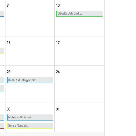
9
10
Előadás Ady End ...
16
17
23
24
09:00 XVI. Magyar óko ...
30
31
Mohács500 árnyé ...
Séta a Nyugat s ...