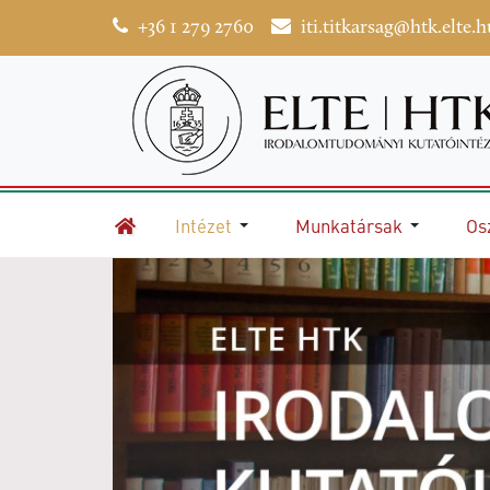
+36 1 279 2760
iti.titkarsag@htk.elte.h
Intézet
Munkatársak
Os