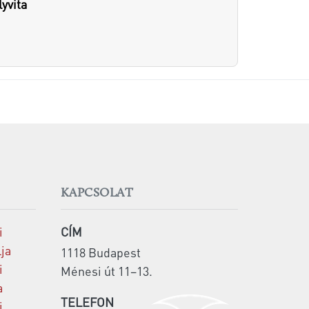
yvita
KAPCSOLAT
i
CÍM
lja
1118 Budapest
i
Ménesi út 11–13.
a
TELEFON
i