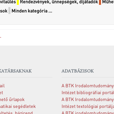
vitaülés
Rendezvények, ünnepségek, díjátadók
Műhel
ások
Minden kategória ...
r
ATÁRSAKNAK
ADATBÁZISOK
il
A BTK Irodalomtudomány
et
Intézet bibliográfiai portá
hető űrlapok
A BTK Irodalomtudomány
atikai segédletek
Intézet textológiai portálj
ltetés, házirend
A BTK irodalomtudomány