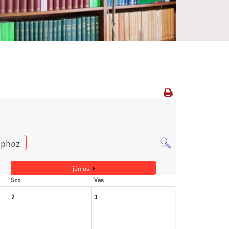
aphoz
június
Szo
Vas
2
3