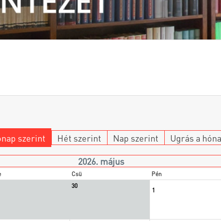
nap szerint
Hét szerint
Nap szerint
Ugrás a hón
2026. május
e
Csü
Pén
30
1