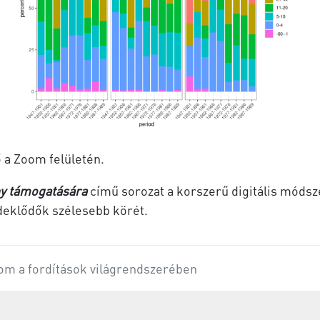
ő a Zoom felületén.
ny támogatására
című
sorozat a korszerű digitális móds
rdeklődők szélesebb körét.
om a fordítások világrendszerében