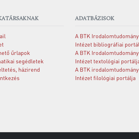
ATÁRSAKNAK
ADATBÁZISOK
il
A BTK Irodalomtudomány
et
Intézet bibliográfiai portá
hető űrlapok
A BTK Irodalomtudomány
atikai segédletek
Intézet textológiai portálj
ltetés, házirend
A BTK irodalomtudomány
entkezés
Intézet filológiai portálja