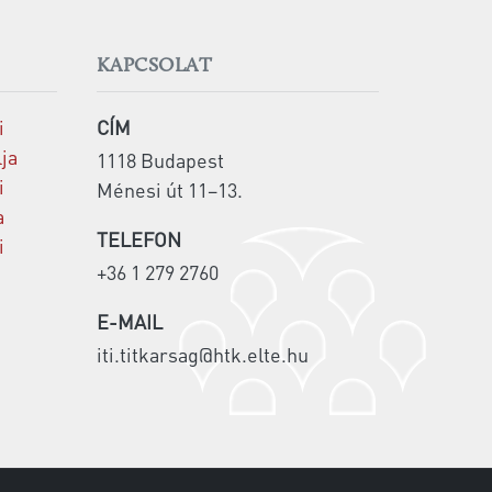
KAPCSOLAT
i
CÍM
lja
1118 Budapest
i
Ménesi út 11–13.
a
TELEFON
i
+36 1 279 2760
E-MAIL
iti.titkarsag@htk.elte.hu