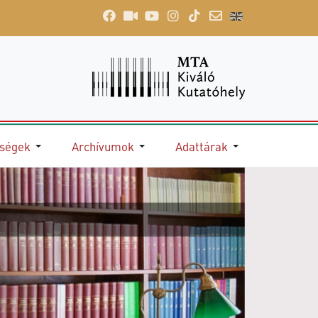
őségek
Archívumok
Adattárak