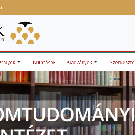
u
ztályok
Kutatások
Kiadványok
Szerkeszt