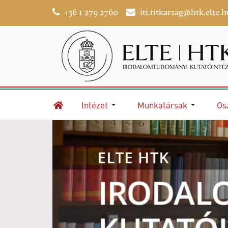
+36 1 279 2760
iti.titkarsag@htk.elte.h
Intézet
Munkatársak
Os