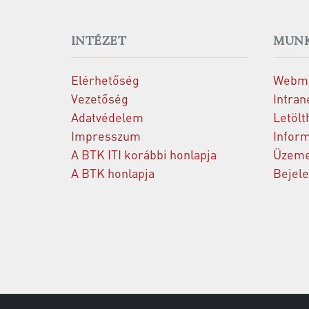
INTÉZET
MUNK
Elérhetőség
Webma
Vezetőség
Intran
Adatvédelem
Letölt
Impresszum
Inform
A BTK ITI korábbi honlapja
Üzeme
A BTK honlapja
Bejel