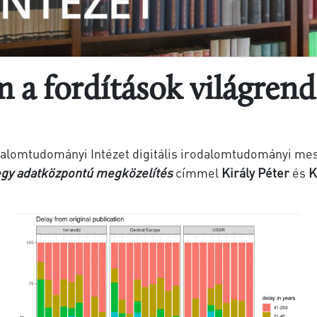
 a fordítások világren
alomtudományi Intézet digitális irodalomtudományi
mes
egy adatközpontú megközelítés
címmel
Király Péter
és
K