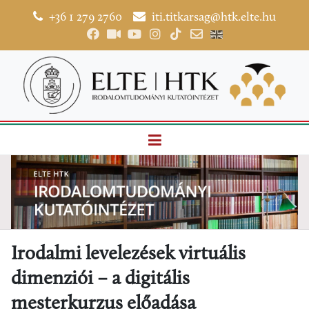
+36 1 279 2760
iti.titkarsag@htk.elte.hu
Irodalmi levelezések virtuális
dimenziói – a digitális
mesterkurzus előadása