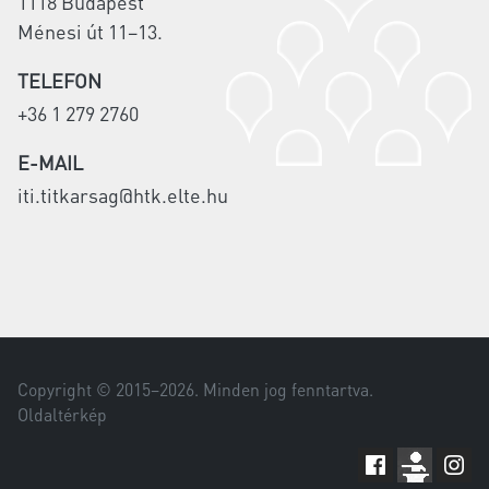
1118 Budapest
Ménesi út 11–13.
TELEFON
+36 1 279 2760
E-MAIL
iti.titkarsag@htk.elte.hu
Copyright © 2015–
2026
. Minden jog fenntartva.
Oldaltérkép