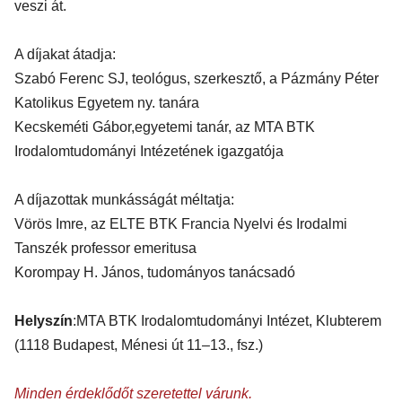
veszi át.
A díjakat átadja:
Szabó Ferenc SJ, teológus, szerkesztő, a Pázmány Péter
Katolikus Egyetem ny. tanára
Kecskeméti Gábor,
egyetemi tanár, az MTA BTK
Irodalomtudományi Intézetének igazgatója
A díjazottak munkásságát méltatja
:
Vörös Imre, az ELTE BTK Francia Nyelvi és Irodalmi
Tanszék professor emeritusa
Korompay H. János, tudományos tanácsadó
Helyszín
:
MTA BTK Irodalomtudományi Intézet, Klubterem
(1118 Budapest, Ménesi út 11–13., fsz.)
Minden érdeklődőt szeretettel várunk.