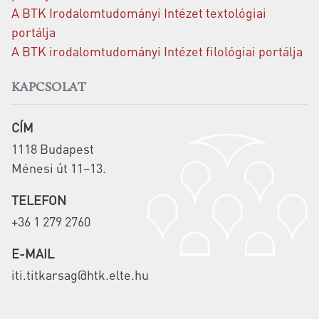
A BTK Irodalomtudományi Intézet textológiai
portálja
A BTK irodalomtudományi Intézet filológiai portálja
KAPCSOLAT
CÍM
1118 Budapest
Ménesi út 11–13.
TELEFON
+36 1 279 2760
E-MAIL
iti.titkarsag@htk.elte.hu