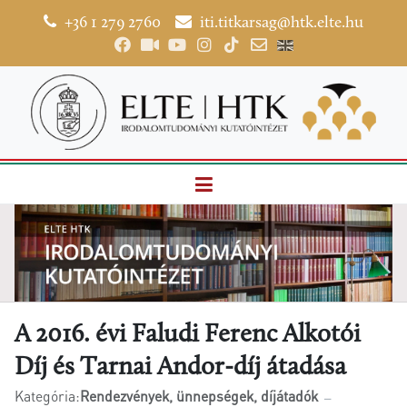
+36 1 279 2760
iti.titkarsag@htk.elte.hu
A 2016. évi Faludi Ferenc Alkotói
Díj és Tarnai Andor-díj átadása
Kategória:
Rendezvények, ünnepségek, díjátadók