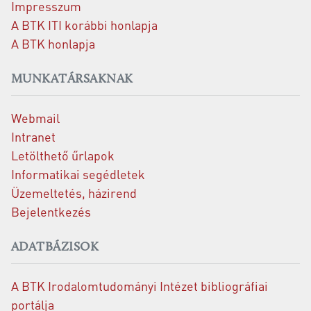
Impresszum
A BTK ITI korábbi honlapja
A BTK honlapja
MUNKATÁRSAKNAK
Webmail
Intranet
Letölthető űrlapok
Informatikai segédletek
Üzemeltetés, házirend
Bejelentkezés
ADATBÁZISOK
A BTK Irodalomtudományi Intézet bibliográfiai
portálja