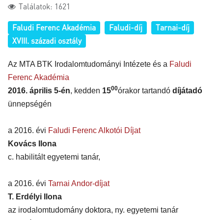
Találatok: 1621
Faludi Ferenc Akadémia
Faludi-díj
Tarnai-díj
XVIII. századi osztály
Az MTA BTK Irodalomtudományi Intézete és a
Faludi
Ferenc Akadémia
00
2016. április 5-én
, kedden
15
órakor tartandó
díjátadó
ünnepségén
a 2016. évi
Faludi Ferenc Alkotói Díjat
Kovács Ilona
c. habilitált egyetemi tanár,
a 2016. évi
Tarnai Andor-díjat
T. Erdélyi Ilona
az irodalomtudomány doktora, ny. egyetemi tanár