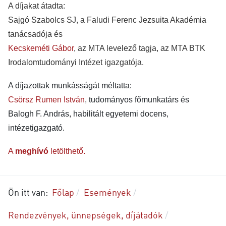
A díjakat átadta:
Sajgó Szabolcs SJ, a Faludi Ferenc Jezsuita Akadémia
tanácsadója és
Kecskeméti Gábor
, az MTA levelező tagja, az MTA BTK
Irodalomtudományi Intézet igazgatója.
A díjazottak munkásságát méltatta:
Csörsz Rumen István
, tudományos főmunkatárs és
Balogh F. András, habilitált egyetemi docens,
intézetigazgató.
A
meghívó
letölthető.
Ön itt van:
Főlap
Események
Rendezvények, ünnepségek, díjátadók