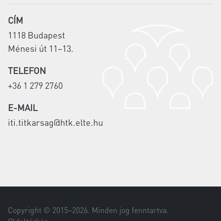
CÍM
1118 Budapest
Ménesi út 11–13.
TELEFON
+36 1 279 2760
E-MAIL
iti.titkarsag@htk.elte.hu
Copyright © 2015–
2026
. Minden jog fenntartva.