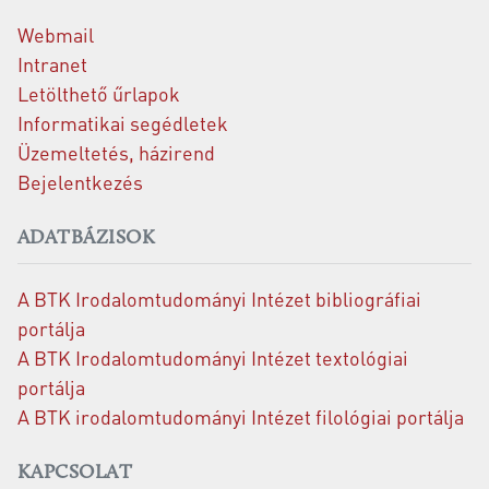
Webmail
Intranet
Letölthető űrlapok
Informatikai segédletek
Üzemeltetés, házirend
Bejelentkezés
ADATBÁZISOK
A BTK Irodalomtudományi Intézet bibliográfiai
portálja
A BTK Irodalomtudományi Intézet textológiai
portálja
A BTK irodalomtudományi Intézet filológiai portálja
KAPCSOLAT