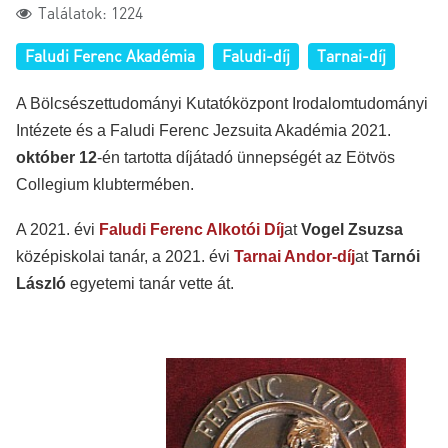
Találatok: 1224
Faludi Ferenc Akadémia
Faludi-díj
Tarnai-díj
A Bölcsészettudományi Kutatóközpont Irodalomtudományi
Intézete és a Faludi Ferenc Jezsuita Akadémia 2021.
október 12
-én tartotta díjátadó ünnepségét
az Eötvös
Collegium klubtermében.
A 2021. évi
Faludi Ferenc Alkotói Díj
at
Vogel Zsuzsa
középiskolai tanár,
a 2021. évi
Tarnai Andor-díj
at
Tarnói
László
egyetemi tanár vette át.