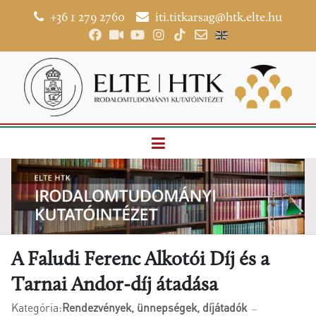
+36 1 279 2760
iti.titkarsag@htk.elte.hu
A Faludi Ferenc Alkotói Díj és a
Tarnai Andor-díj átadása
Kategória:
Rendezvények, ünnepségek, díjátadók