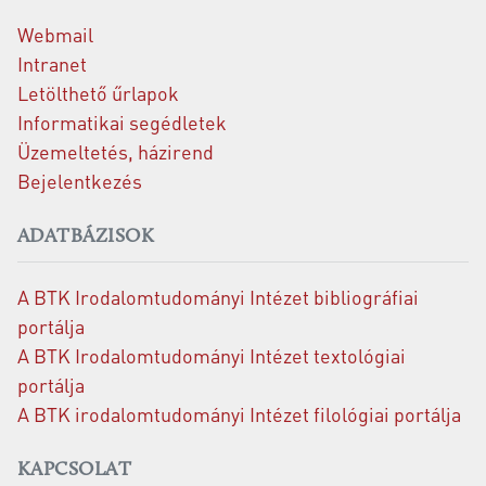
Webmail
Intranet
Letölthető űrlapok
Informatikai segédletek
Üzemeltetés, házirend
Bejelentkezés
ADATBÁZISOK
A BTK Irodalomtudományi Intézet bibliográfiai
portálja
A BTK Irodalomtudományi Intézet textológiai
portálja
A BTK irodalomtudományi Intézet filológiai portálja
KAPCSOLAT