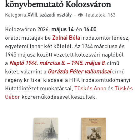
könyvbemutató Kolozsváron
Kategória:
XVIII. századi osztály
Találatok: 163
Kolozsváron 2026.
május 14
-én
16:00
órától
mutatják be
Zolnai Béla
irodalomtörténész,
egyetemi tanár két kötetét. Az 1944 márciusa és
1945 májusa között vezetett kolozsvári naplóból
a
Napló 1944. március 8. – 1945. május 8.
című
kötet,
valamint a
Garázda Péter vallomásai
című
regény kritikai kiadásai a HTK Irodalomtudományi
Kutatóintézet munkatársai,
Tüskés Anna
és
Tüskés
Gábor
közreműködésével készültek.