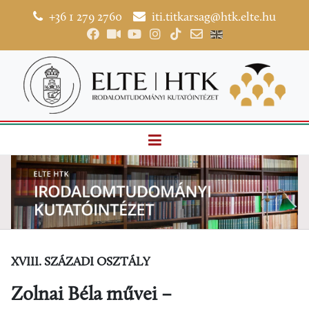
+36 1 279 2760
iti.titkarsag@htk.elte.hu
XVIII. SZÁZADI OSZTÁLY
Zolnai Béla művei –