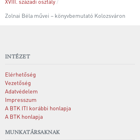
XVIII. századi osztály
Zolnai Béla művei – könyvbemutató Kolozsváron
INTÉZET
Elérhetőség
Vezetőség
Adatvédelem
Impresszum
A BTK ITI korábbi honlapja
A BTK honlapja
MUNKATÁRSAKNAK