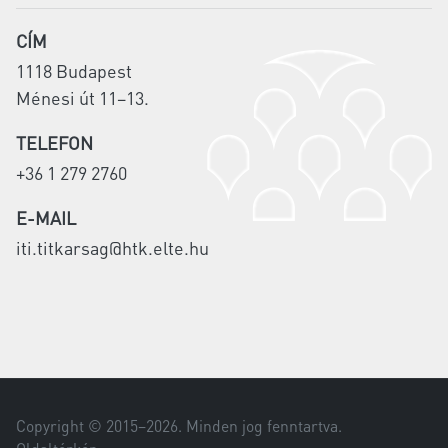
CÍM
1118 Budapest
Ménesi út 11–13.
TELEFON
+36 1 279 2760
E-MAIL
iti.titkarsag@htk.elte.hu
Copyright © 2015–
2026
. Minden jog fenntartva.