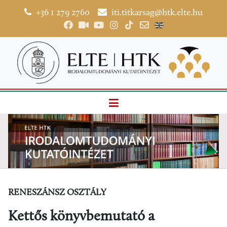
+36 1 279 2760
iti.titkarsag@htk.elte.hu
RENESZÁNSZ OSZTÁLY
Kettős könyvbemutató a