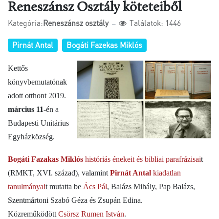
Reneszánsz Osztály köteteiből
Kategória:
Reneszánsz osztály
Találatok: 1446
Pirnát Antal
Bogáti Fazekas Miklós
Kettős
könyvbemutatónak
adott otthont 2019.
március 11
-én a
Budapesti Unitárius
Egyházközség.
Bogáti Fazakas Miklós
históriás énekeit és bibliai parafrázisai
t
(RMKT, XVI. század), valamint
Pirnát Antal
kiadatlan
tanulmányai
t mutatta be
Ács Pál
, Balázs Mihály, Pap Balázs,
Szentmártoni Szabó Géza és Zsupán Edina.
Közreműködött
Csörsz Rumen István
.