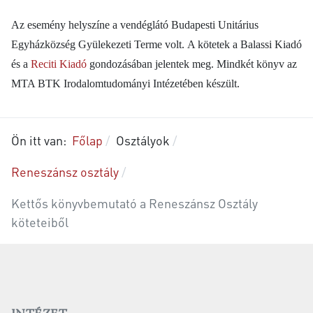
Az esemény helyszíne a vendéglátó Budapesti Unitárius
Egyházközség Gyülekezeti Terme volt.
A kötetek a Balassi Kiadó
és a
Reciti Kiadó
gondozásában jelentek meg.
Mindkét könyv az
MTA BTK Irodalomtudományi Intézetében készült.
Ön itt van:
Főlap
Osztályok
Reneszánsz osztály
Kettős könyvbemutató a Reneszánsz Osztály
köteteiből