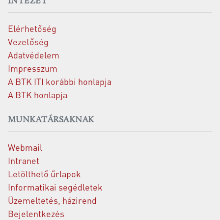
INTÉZET
Elérhetőség
Vezetőség
Adatvédelem
Impresszum
A BTK ITI korábbi honlapja
A BTK honlapja
MUNKATÁRSAKNAK
Webmail
Intranet
Letölthető űrlapok
Informatikai segédletek
Üzemeltetés, házirend
Bejelentkezés