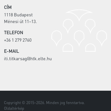
CÍM
1118 Budapest
Ménesi út 11–13.
TELEFON
+36 1 279 2760
E-MAIL
iti.titkarsag@htk.elte.hu
Copyright © 2015–
2026
. Minden jog fenntartva.
Oldaltérkép