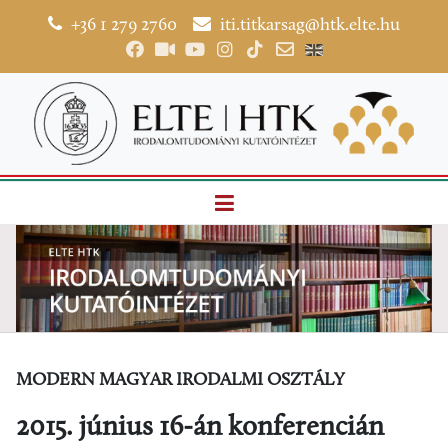
+36 1 279 2760
iti.titkarsag@htk.elte.hu
MODERN MAGYAR IRODALMI OSZTÁLY
2015. június 16-án konferencián