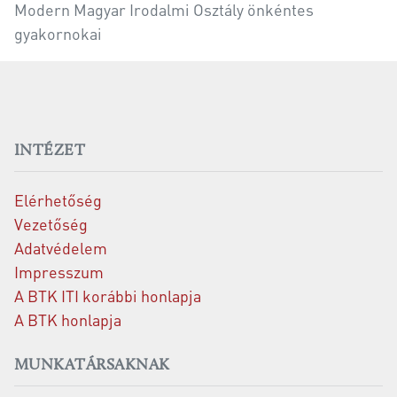
Modern Magyar Irodalmi Osztály önkéntes
gyakornokai
INTÉZET
Elérhetőség
Vezetőség
Adatvédelem
Impresszum
A BTK ITI korábbi honlapja
A BTK honlapja
MUNKATÁRSAKNAK