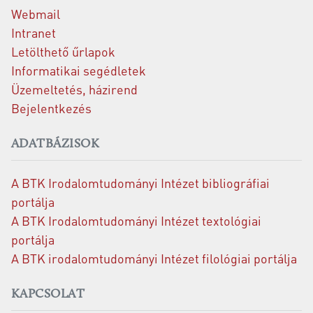
Webmail
Intranet
Letölthető űrlapok
Informatikai segédletek
Üzemeltetés, házirend
Bejelentkezés
ADATBÁZISOK
A BTK Irodalomtudományi Intézet bibliográfiai
portálja
A BTK Irodalomtudományi Intézet textológiai
portálja
A BTK irodalomtudományi Intézet filológiai portálja
KAPCSOLAT