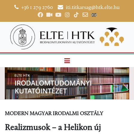
+36 1 279 2760
iti.titkarsag@htk.elte.hu
MODERN MAGYAR IRODALMI OSZTÁLY
Realizmusok – a Helikon új