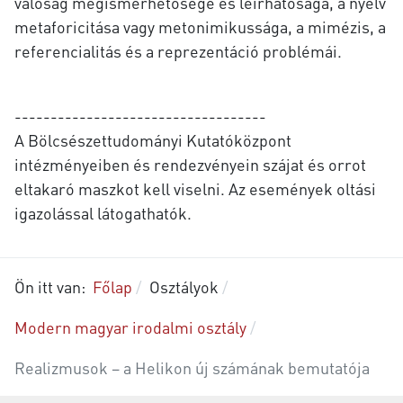
valóság megismerhetősége és leírhatósága, a nyelv
metaforicitása vagy metonimikussága, a mimézis, a
referencialitás és a reprezentáció problémái.
-----------------------------------
A Bölcsészettudományi Kutatóközpont
intézményeiben és rendezvényein szájat és orrot
eltakaró maszkot kell viselni. Az események oltási
igazolással látogathatók.
Ön itt van:
Főlap
Osztályok
Modern magyar irodalmi osztály
Realizmusok – a Helikon új számának bemutatója