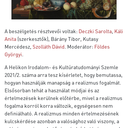
A beszélgetés résztvevői voltak:
Deczki Sarolta
,
Káli
Anita
(szerkesztők), Bárány Tibor, Kutasy
Mercédesz,
Szolláth Dávid
. Moderátor:
Földes
Györgyi
.
A Helikon Irodalom- és Kultúratudományi Szemle
2021/2. száma arra tesz kísérletet, hogy bemutassa,
hogyan használják manapság a realizmus fogalmát.
Elsősorban tehát a használat módjai és az
értelmezések kerülnek előtérbe, mivel a realizmus
fogalma korról korra változik, egységesen nem
definiálható. A realizmus minden értelmezésének
kulcskérdése azonban a valósághoz való viszony, a