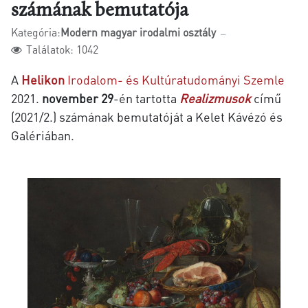
számának bemutatója
Kategória:
Modern magyar irodalmi osztály
Találatok: 1042
A
Helikon
Irodalom- és Kultúratudományi Szemle
2021.
november 29
-én tartotta
Realizmusok
című
(2021/2.) számának bemutatóját a Kelet Kávézó és
Galériában.