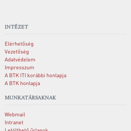
INTÉZET
Elérhetőség
Vezetőség
Adatvédelem
Impresszum
A BTK ITI korábbi honlapja
A BTK honlapja
MUNKATÁRSAKNAK
Webmail
Intranet
Letölthető űrlapok