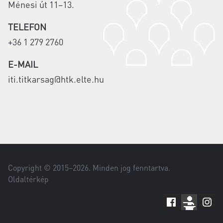
Ménesi út 11–13.
TELEFON
+36 1 279 2760
E-MAIL
iti.titkarsag@htk.elte.hu
Copyright © 2015–
2026
. Minden jog fenntartva.
Oldaltérkép