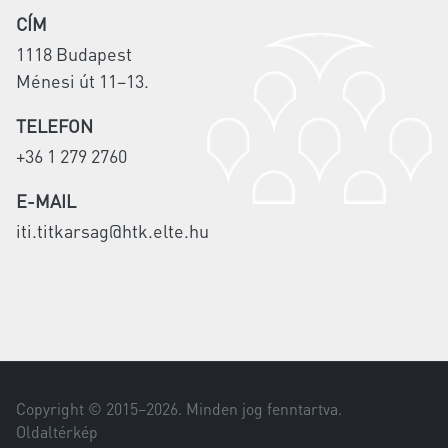
CÍM
1118 Budapest
Ménesi út 11–13.
TELEFON
+36 1 279 2760
E-MAIL
iti.titkarsag@htk.elte.hu
Copyright © 2015–
2026
. Minden jog fenntartva.
Oldaltérkép