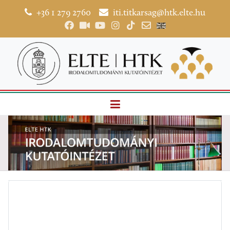
+36 1 279 2760
iti.titkarsag@htk.elte.hu