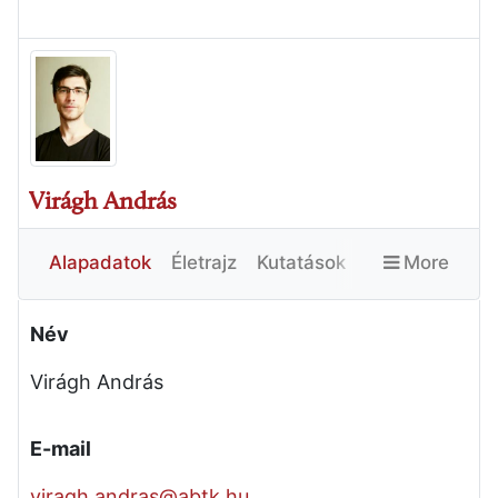
Virágh András
Alapadatok
Életrajz
Kutatások
More
Publikációk
Egyéb
Név
Virágh András
E-mail
viragh.andras@abtk.hu