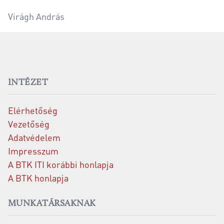
Virágh András
INTÉZET
Elérhetőség
Vezetőség
Adatvédelem
Impresszum
A BTK ITI korábbi honlapja
A BTK honlapja
MUNKATÁRSAKNAK