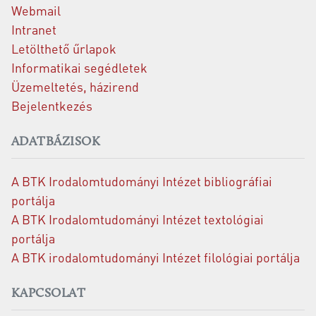
Webmail
Intranet
Letölthető űrlapok
Informatikai segédletek
Üzemeltetés, házirend
Bejelentkezés
ADATBÁZISOK
A BTK Irodalomtudományi Intézet bibliográfiai
portálja
A BTK Irodalomtudományi Intézet textológiai
portálja
A BTK irodalomtudományi Intézet filológiai portálja
KAPCSOLAT