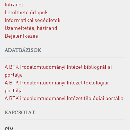
Intranet
Letölthető űrlapok
Informatikai segédletek
Üzemeltetés, házirend
Bejelentkezés
ADATBÁZISOK
A BTK Irodalomtudományi Intézet bibliográfiai
portálja
A BTK Irodalomtudományi Intézet textológiai
portálja
A BTK irodalomtudományi Intézet filológiai portálja
KAPCSOLAT
CÍM