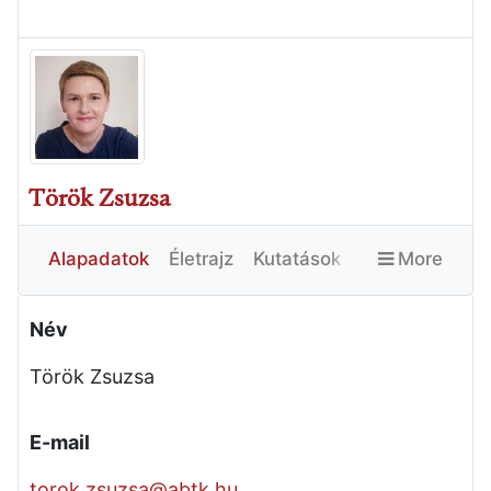
Török Zsuzsa
Alapadatok
Életrajz
Kutatások
More
Publikációk
Egyéb
Név
Török Zsuzsa
E-mail
torok.zsuzsa@abtk.hu