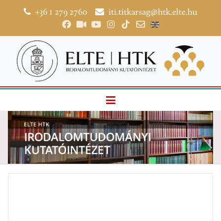
+36 1 279 2760
iti.titkarsag@htk.elte.hu