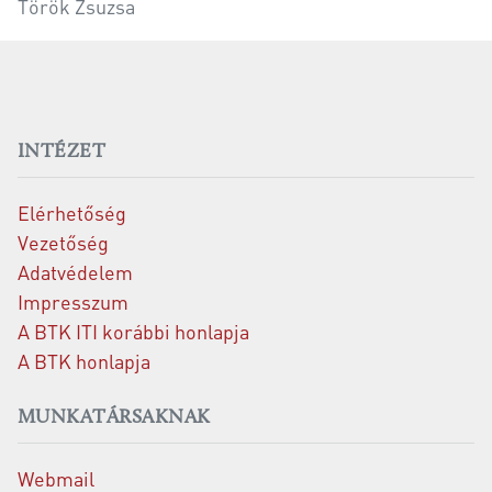
Török Zsuzsa
INTÉZET
Elérhetőség
Vezetőség
Adatvédelem
Impresszum
A BTK ITI korábbi honlapja
A BTK honlapja
MUNKATÁRSAKNAK
Webmail