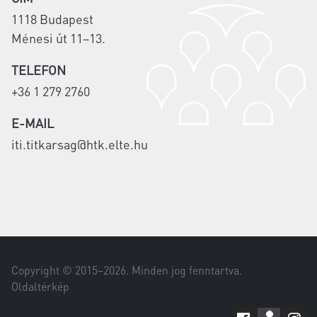
1118 Budapest
Ménesi út 11–13.
TELEFON
+36 1 279 2760
E-MAIL
iti.titkarsag@htk.elte.hu
Copyright © 2015–
2026
. Minden jog fenntartva.
Oldaltérkép