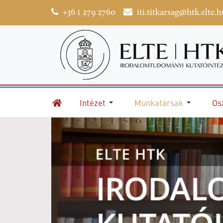
+36 1 279 2760
iti.titkarsag@htk.elte.h
Intézet
Munkatársak
Os