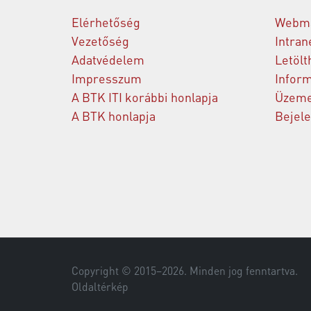
Elérhetőség
Webma
Vezetőség
Intran
Adatvédelem
Letölt
Impresszum
Inform
A BTK ITI korábbi honlapja
Üzeme
A BTK honlapja
Bejel
Copyright © 2015–
2026
. Minden jog fenntartva.
Oldaltérkép