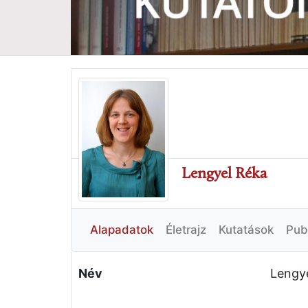
Lengyel Réka
Alapadatok
Életrajz
Kutatások
Pub
Név
Lengy