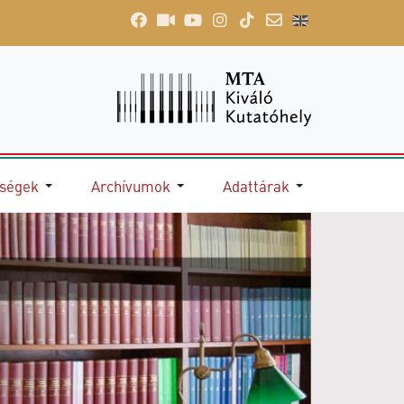
őségek
Archívumok
Adattárak