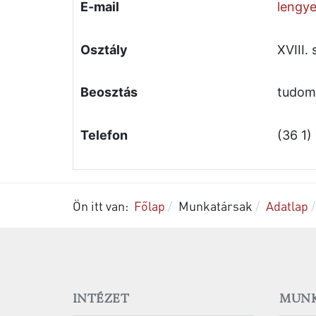
E-mail
lengye
Osztály
XVIII.
Beosztás
tudom
Telefon
(36 1)
Ön itt van:
Főlap
Munkatársak
Adatlap
INTÉZET
MUNK