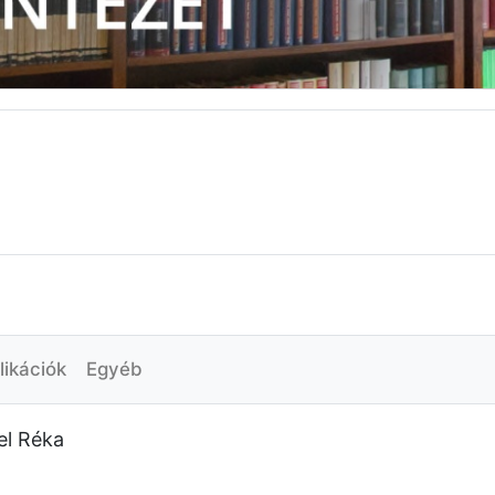
likációk
Egyéb
el Réka