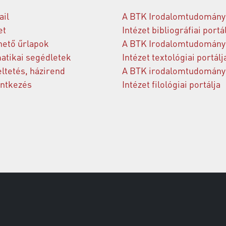
il
A BTK Irodalomtudomány
et
Intézet bibliográfiai portá
hető űrlapok
A BTK Irodalomtudomány
atikai segédletek
Intézet textológiai portálj
ltetés, házirend
A BTK irodalomtudomány
entkezés
Intézet filológiai portálja