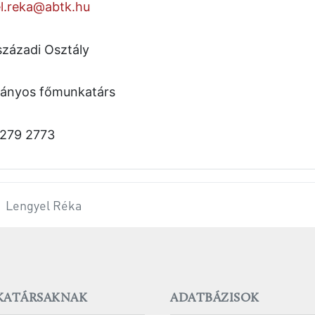
l.reka@abtk.hu
 századi Osztály
ányos főmunkatárs
 279 2773
Lengyel Réka
ATÁRSAKNAK
ADATBÁZISOK