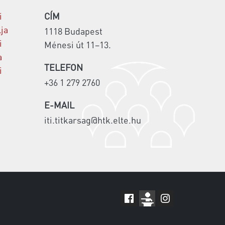
i
CÍM
lja
1118 Budapest
i
Ménesi út 11–13.
a
TELEFON
i
+36 1 279 2760
E-MAIL
iti.titkarsag@htk.elte.hu