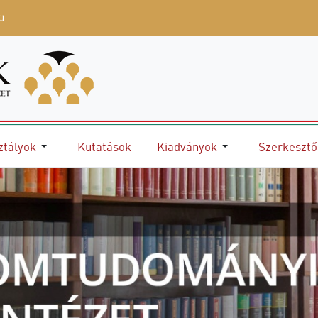
u
ztályok
Kutatások
Kiadványok
Szerkeszt