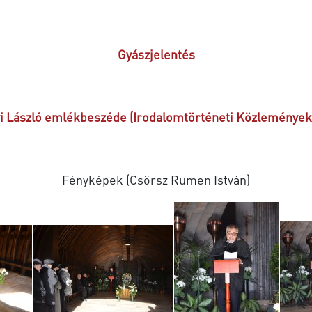
Gyászjelentés
i László emlékbeszéde (Irodalomtörténeti Közlemények,
Fényképek (Csörsz Rumen István)