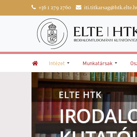
+36 1 279 2760
iti.titkarsag@htk.elte.h
Intézet
Munkatársak
Os