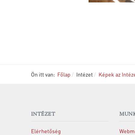
Ön itt van:
Főlap
Intézet
Képek az Intéze
INTÉZET
MUNK
Elérhetőség
Webma