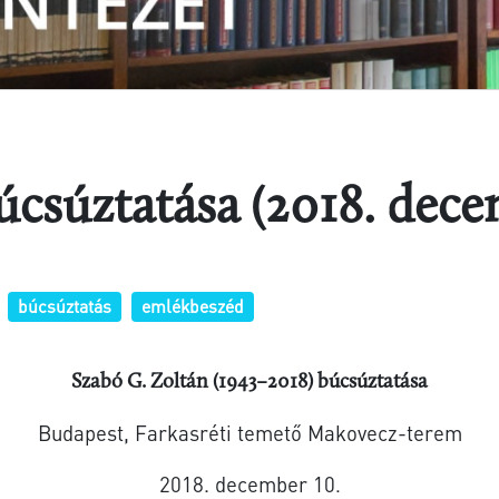
úcsúztatása (2018. dece
búcsúztatás
emlékbeszéd
Szabó G. Zoltán (1943–2018) búcsúztatása
Budapest, Farkasréti temető Makovecz-terem
2018. december 10
.