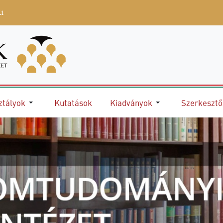
u
ztályok
Kutatások
Kiadványok
Szerkeszt