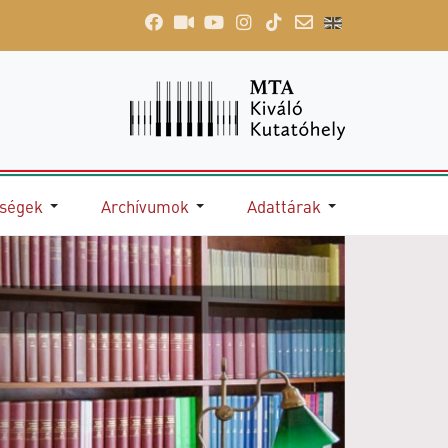
őségek
Archívumok
Adattárak