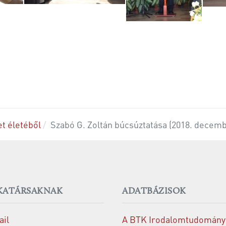
t életéből
Szabó G. Zoltán búcsúztatása (2018. decemb
ATÁRSAKNAK
ADATBÁZISOK
il
A BTK Irodalomtudomány