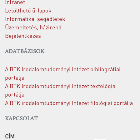
Intranet
Letölthető űrlapok
Informatikai segédletek
Üzemeltetés, házirend
Bejelentkezés
ADATBÁZISOK
A BTK Irodalomtudományi Intézet bibliográfiai
portálja
A BTK Irodalomtudományi Intézet textológiai
portálja
A BTK irodalomtudományi Intézet filológiai portálja
KAPCSOLAT
CÍM