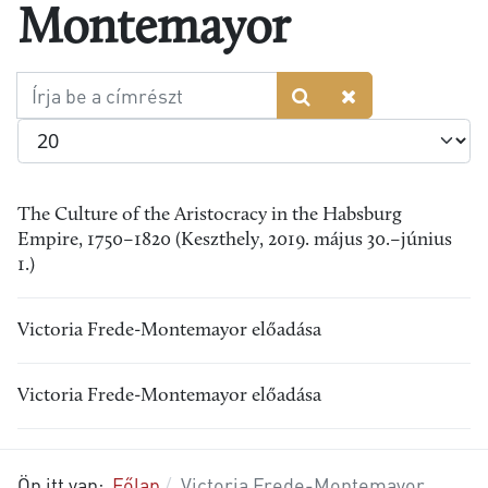
Montemayor
Írja
be
Tételek #
a
címrészt
The Culture of the Aristocracy in the Habsburg
Empire, 1750–1820 (Keszthely, 2019. május 30.–június
1.)
Victoria Frede-Montemayor előadása
Victoria Frede-Montemayor előadása
Ön itt van:
Főlap
Victoria Frede-Montemayor