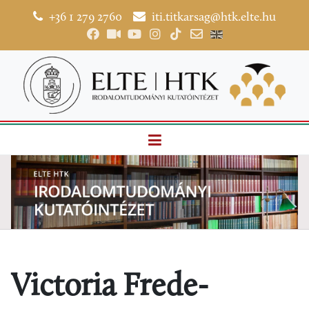
+36 1 279 2760
iti.titkarsag@htk.elte.hu
Victoria Frede-