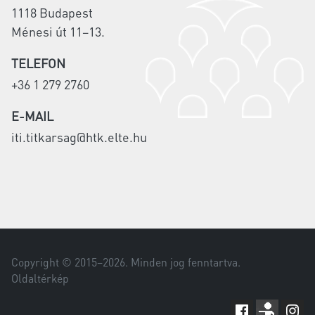
1118 Budapest
Ménesi út 11–13.
TELEFON
+36 1 279 2760
E-MAIL
iti.titkarsag@htk.elte.hu
Copyright © 2015–
2026
. Minden jog fenntartva.
Oldaltérkép