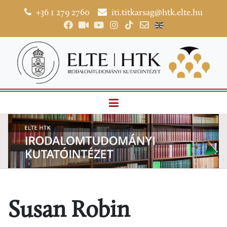
+36 1 279 2760
iti.titkarsag@htk.elte.hu
Susan Robin