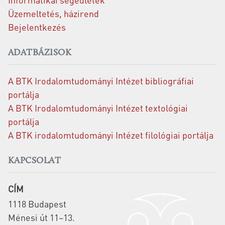
Üzemeltetés, házirend
Bejelentkezés
ADATBÁZISOK
A BTK Irodalomtudományi Intézet bibliográfiai
portálja
A BTK Irodalomtudományi Intézet textológiai
portálja
A BTK irodalomtudományi Intézet filológiai portálja
KAPCSOLAT
CÍM
1118 Budapest
Ménesi út 11–13.