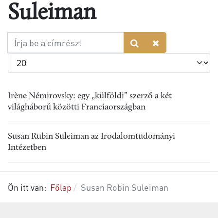
Suleiman
Írja
be
Tételek #
a
címrészt
Irène Némirovsky: egy „külföldi” szerző a két
világháború közötti Franciaországban
Susan Rubin Suleiman az Irodalomtudományi
Intézetben
Ön itt van:
Főlap
Susan Robin Suleiman