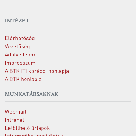
INTÉZET
Elérhetőség
Vezetőség
Adatvédelem
Impresszum
A BTK ITI korábbi honlapja
A BTK honlapja
MUNKATÁRSAKNAK
Webmail
Intranet
Letölthető űrlapok
Informatikai segédletek