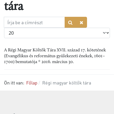
tára
Írja
be
Tételek #
a
címrészt
A Régi Magyar Költők Tára XVII. század 17. kötetének
(Evangélikus és református gyülekezeti énekek, 1601–
1700) bemutatója * 2016. március 30.
Ön itt van:
Főlap
Régi magyar költők tára