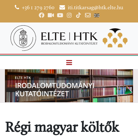
+36 1 279 2760
iti.titkarsag@htk.elte.hu
Régi magyar költők