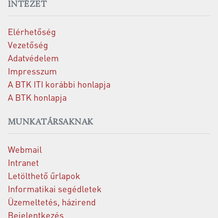
INTÉZET
Elérhetőség
Vezetőség
Adatvédelem
Impresszum
A BTK ITI korábbi honlapja
A BTK honlapja
MUNKATÁRSAKNAK
Webmail
Intranet
Letölthető űrlapok
Informatikai segédletek
Üzemeltetés, házirend
Bejelentkezés