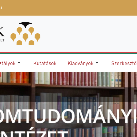
u
ztályok
Kutatások
Kiadványok
Szerkeszt