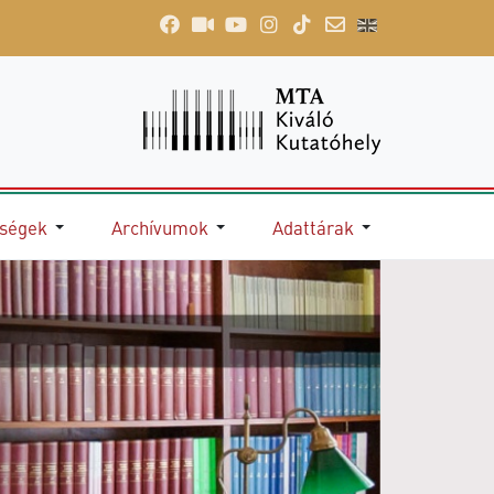
őségek
Archívumok
Adattárak