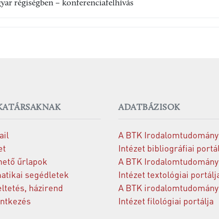
gyar régiségben – konferenciafelhívás
ATÁRSAKNAK
ADATBÁZISOK
il
A BTK Irodalomtudomány
et
Intézet bibliográfiai portá
hető űrlapok
A BTK Irodalomtudomány
atikai segédletek
Intézet textológiai portálj
ltetés, házirend
A BTK irodalomtudomány
entkezés
Intézet filológiai portálja