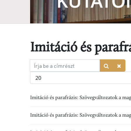
Imitáció és parafr
Írja
be
Tételek #
a
címrészt
Imitáció és parafrázis: Szövegváltozatok a ma
Imitáció és parafrázis: Szövegváltozatok a ma