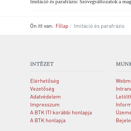
Imitáció és parafrázis: Szövegváltozatok a ma
Ön itt van:
Főlap
Imitáció és parafrázis
INTÉZET
MUNK
Elérhetőség
Webma
Vezetőség
Intran
Adatvédelem
Letölt
Impresszum
Inform
A BTK ITI korábbi honlapja
Üzeme
A BTK honlapja
Bejel