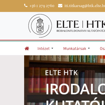
+36 1 279 2760
iti.titkarsag@htk.elte.h
Intézet
Munkatársak
Os