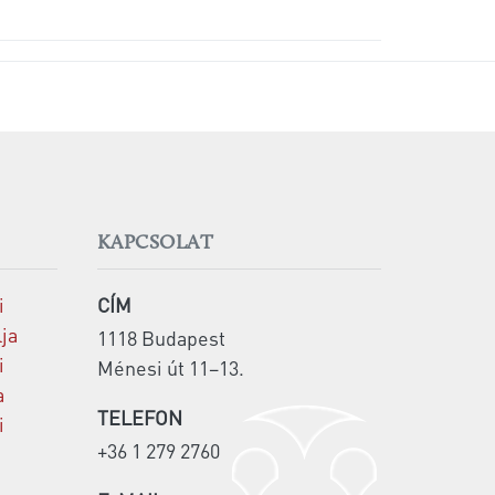
KAPCSOLAT
i
CÍM
lja
1118 Budapest
i
Ménesi út 11–13.
a
TELEFON
i
+36 1 279 2760