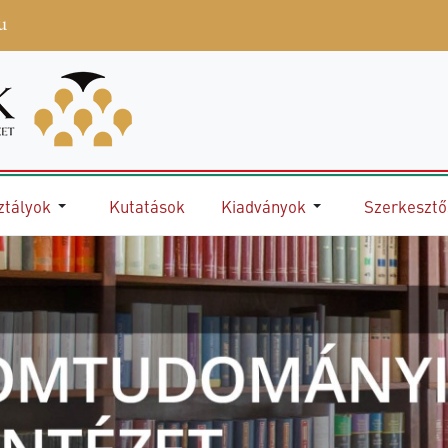
u
ztályok
Kutatások
Kiadványok
Szerkeszt