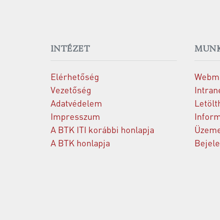
INTÉZET
MUNK
Elérhetőség
Webma
Vezetőség
Intran
Adatvédelem
Letölt
Impresszum
Inform
A BTK ITI korábbi honlapja
Üzeme
A BTK honlapja
Bejel