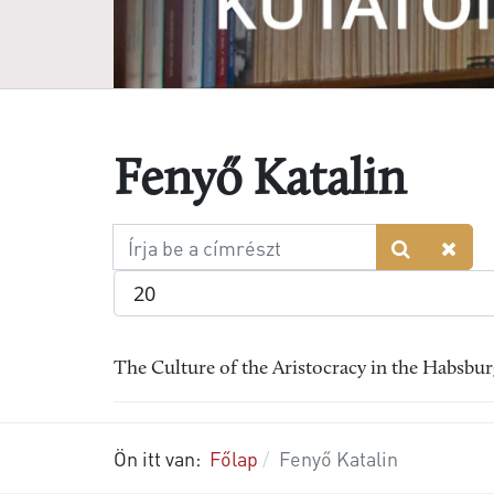
Fenyő Katalin
Írja
be
Tételek #
a
címrészt
The Culture of the Aristocracy in the Habsbur
Ön itt van:
Főlap
Fenyő Katalin