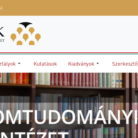
u
ztályok
Kutatások
Kiadványok
Szerkeszt