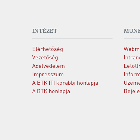
INTÉZET
MUNK
Elérhetőség
Webma
Vezetőség
Intran
Adatvédelem
Letölt
Impresszum
Inform
A BTK ITI korábbi honlapja
Üzeme
A BTK honlapja
Bejel