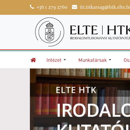
+36 1 279 2760
iti.titkarsag@htk.elte.h
Intézet
Munkatársak
Os