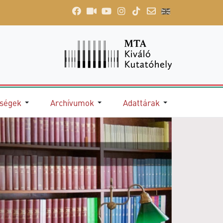
őségek
Archívumok
Adattárak