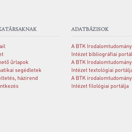
ATÁRSAKNAK
ADATBÁZISOK
il
A BTK Irodalomtudomány
et
Intézet bibliográfiai portá
hető űrlapok
A BTK Irodalomtudomány
atikai segédletek
Intézet textológiai portálj
ltetés, házirend
A BTK irodalomtudomány
entkezés
Intézet filológiai portálja