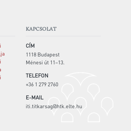
KAPCSOLAT
i
CÍM
lja
1118 Budapest
i
Ménesi út 11–13.
a
TELEFON
i
+36 1 279 2760
E-MAIL
iti.titkarsag@htk.elte.hu