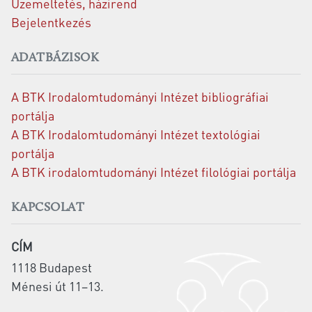
Üzemeltetés, házirend
Bejelentkezés
ADATBÁZISOK
A BTK Irodalomtudományi Intézet bibliográfiai
portálja
A BTK Irodalomtudományi Intézet textológiai
portálja
A BTK irodalomtudományi Intézet filológiai portálja
KAPCSOLAT
CÍM
1118 Budapest
Ménesi út 11–13.