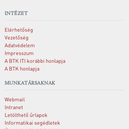
INTÉZET
Elérhetőség
Vezetőség
Adatvédelem
Impresszum
A BTK ITI korábbi honlapja
A BTK honlapja
MUNKATÁRSAKNAK
Webmail
Intranet
Letölthető űrlapok
Informatikai segédletek