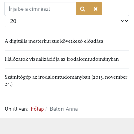
Írja
be
Tételek #
a
címrészt
A digitális mesterkurzus következő előadása
Hálózatok vizualizációja az irodalomtudományban
Számítógép az irodalomtudományban (2015. november
24.)
Ön itt van:
Főlap
Bátori Anna