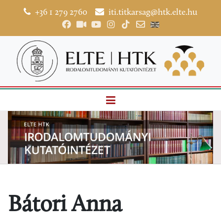
+36 1 279 2760
iti.titkarsag@htk.elte.hu
Bátori Anna